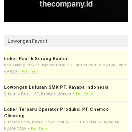
Lowongan Favorit
Loker Pabrik Serang Banten
Kota Serang, Provinsi Banten 42455
PT ASTRA HONDA MOTOR | AHM
CAREER
Full Time
Lowongan Lulusan SMK PT. Kayaba Indonesia
Cikarang Barat
PT. Kayaba Indonesia
Full Time
Loker Terbaru Operator Produksi PT Chemco
Cikarang
Cikarang Utara, Bekasi, Jawa Barat 17530
PT CHEMCO HARAPAN
NUSANTARA
Full Time