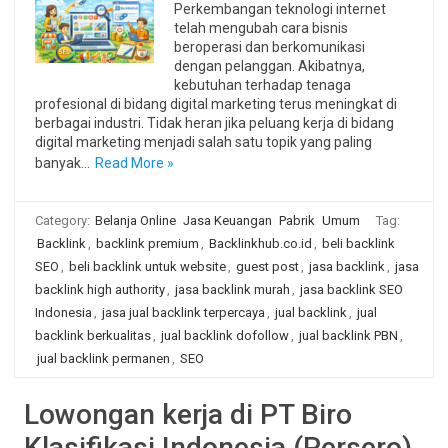
Perkembangan teknologi internet
telah mengubah cara bisnis
beroperasi dan berkomunikasi
dengan pelanggan. Akibatnya,
kebutuhan terhadap tenaga
profesional di bidang digital marketing terus meningkat di
berbagai industri. Tidak heran jika peluang kerja di bidang
digital marketing menjadi salah satu topik yang paling
banyak…
Read More »
Category:
Belanja Online
Jasa Keuangan
Pabrik
Umum
Tag:
Backlink
,
backlink premium
,
Backlinkhub.co.id
,
beli backlink
SEO
,
beli backlink untuk website
,
guest post
,
jasa backlink
,
jasa
backlink high authority
,
jasa backlink murah
,
jasa backlink SEO
Indonesia
,
jasa jual backlink terpercaya
,
jual backlink
,
jual
backlink berkualitas
,
jual backlink dofollow
,
jual backlink PBN
,
jual backlink permanen
,
SEO
Lowongan kerja di PT Biro
Klasifikasi Indonesia (Persero)