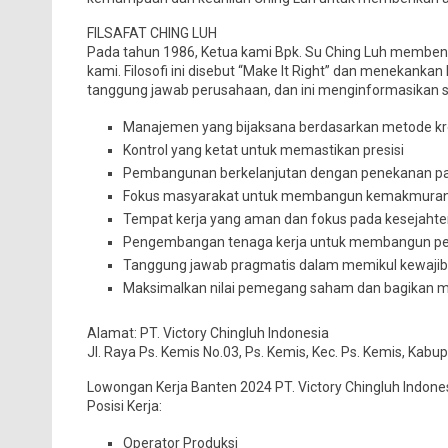
FILSAFAT CHING LUH
Pada tahun 1986, Ketua kami Bpk. Su Ching Luh membent
kami. Filosofi ini disebut “Make It Right” dan menekanka
tanggung jawab perusahaan, dan ini menginformasikan semu
Manajemen yang bijaksana berdasarkan metode kr
Kontrol yang ketat untuk memastikan presisi
Pembangunan berkelanjutan dengan penekanan pad
Fokus masyarakat untuk membangun kemakmura
Tempat kerja yang aman dan fokus pada kesejahter
Pengembangan tenaga kerja untuk membangun p
Tanggung jawab pragmatis dalam memikul kewajiba
Maksimalkan nilai pemegang saham dan bagikan 
Alamat: PT. Victory Chingluh Indonesia
Jl. Raya Ps. Kemis No.03, Ps. Kemis, Kec. Ps. Kemis, Ka
Lowongan Kerja Banten 2024 PT. Victory Chingluh Indone
Posisi Kerja:
Operator Produksi