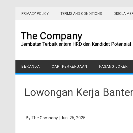
Skip
to
PRIVACY POLICY
TERMS AND CONDITIONS
DISCLAIME
content
The Company
Jembatan Terbaik antara HRD dan Kandidat Potensial
BERANDA
CARI PERKERJAAN
PASANG LOKER
Lowongan Kerja Banten 
By
The Company
|
Juni 26, 2025