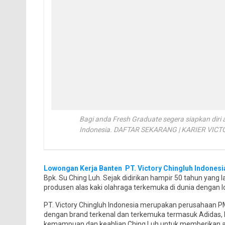
Bagi anda Fresh Graduate segera siapkan diri
Indonesia. DAFTAR SEKARANG | KARIER VIC
Lowongan Kerja Banten PT. Victory Chingluh Indonesi
Bpk. Su Ching Luh. Sejak didirikan hampir 50 tahun yang 
produsen alas kaki olahraga terkemuka di dunia dengan l
PT. Victory Chingluh Indonesia merupakan perusahaan 
dengan brand terkenal dan terkemuka termasuk Adidas,
kemampuan dan keahlian Ching Luh untuk memberikan alas