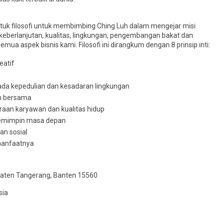
uk filosofi untuk membimbing Ching Luh dalam mengejar misi
n keberlanjutan, kualitas, lingkungan, pengembangan bakat dan
a aspek bisnis kami. Filosofi ini dirangkum dengan 8 prinsip inti:
eatif
a kepedulian dan kesadaran lingkungan
n bersama
aan karyawan dan kualitas hidup
emimpin masa depan
n sosial
manfaatnya
bupaten Tangerang, Banten 15560
sia