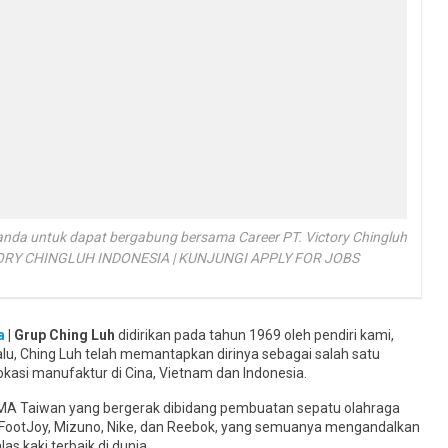
 anda untuk dapat bergabung bersama Career PT. Victory Chingluh
TORY CHINGLUH INDONESIA | KUNJUNGI APPLY FOR JOBS
a
| Grup Ching Luh
didirikan pada tahun 1969 oleh pendiri kami,
lalu, Ching Luh telah memantapkan dirinya sebagai salah satu
okasi manufaktur di Cina, Vietnam dan Indonesia.
PMA Taiwan yang bergerak dibidang pembuatan sepatu olahraga
 FootJoy, Mizuno, Nike, dan Reebok, yang semuanya mengandalkan
 kaki terbaik di dunia.