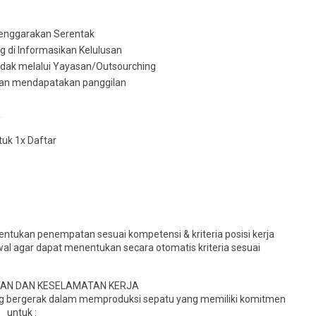
elenggarakan Serentak
ng di Informasikan Kelulusan
tidak melalui Yayasan/Outsourching
akan mendapatakan panggilan
A
uk 1x Daftar
ntukan penempatan sesuai kompetensi & kriteria posisi kerja
wal agar dapat menentukan secara otomatis kriteria sesuai
TAN DAN KESELAMATAN KERJA
ang bergerak dalam memproduksi sepatu yang memiliki komitmen
untuk :