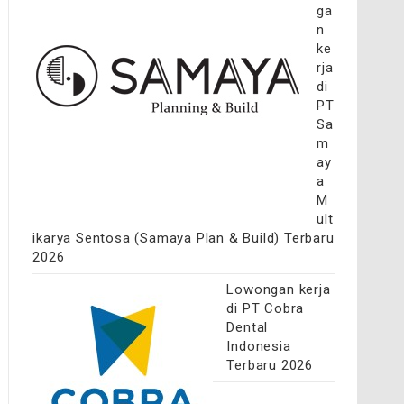
ga
n
ke
rja
di
PT
Sa
m
ay
a
M
ult
ikarya Sentosa (Samaya Plan & Build) Terbaru
2026
Lowongan kerja
di PT Cobra
Dental
Indonesia
Terbaru 2026