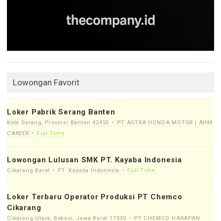
Lowongan Favorit
Loker Pabrik Serang Banten
Kota Serang, Provinsi Banten 42455
PT ASTRA HONDA MOTOR | AHM
CAREER
Full Time
Lowongan Lulusan SMK PT. Kayaba Indonesia
Cikarang Barat
PT. Kayaba Indonesia
Full Time
Loker Terbaru Operator Produksi PT Chemco
Cikarang
Cikarang Utara, Bekasi, Jawa Barat 17530
PT CHEMCO HARAPAN