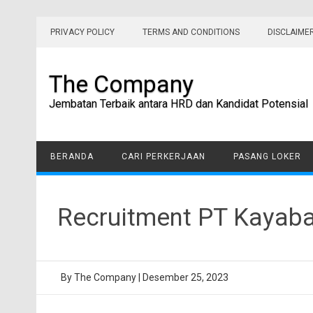
Skip
to
PRIVACY POLICY
TERMS AND CONDITIONS
DISCLAIME
content
The Company
Jembatan Terbaik antara HRD dan Kandidat Potensial
BERANDA
CARI PERKERJAAN
PASANG LOKER
Recruitment PT Kayaba
By
The Company
|
Desember 25, 2023