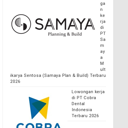
ga
n
ke
rja
di
PT
Sa
m
ay
a
M
ult
ikarya Sentosa (Samaya Plan & Build) Terbaru
2026
Lowongan kerja
di PT Cobra
Dental
Indonesia
Terbaru 2026