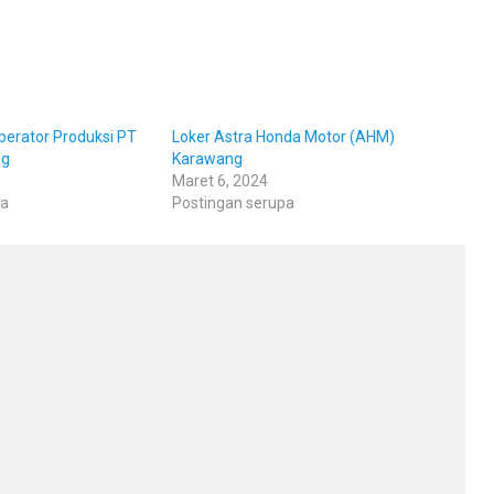
perator Produksi PT
Loker Astra Honda Motor (AHM)
ng
Karawang
Maret 6, 2024
pa
Postingan serupa