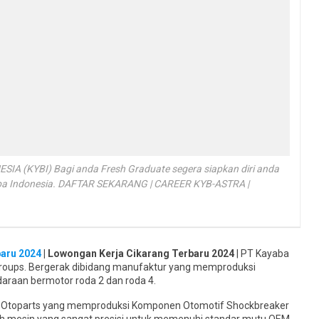
 (KYBI) Bagi anda Fresh Graduate segera siapkan diri anda
ba Indonesia. DAFTAR SEKARANG | CAREER KYB-ASTRA |
baru 2024
| Lowongan Kerja Cikarang Terbaru 2024
| PT Kayaba
roups. Bergerak dibidang manufaktur yang memproduksi
raan bermotor roda 2 dan roda 4.
a Otoparts yang memproduksi Komponen Otomotif Shockbreaker