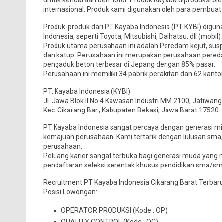
untuk kendaraan bermotor. Produk Kayaba diproduksi ol
internasional. Produk kami digunakan oleh para pembuat 
Produk-produk dari PT Kayaba Indonesia (PT KYBI) digun
Indonesia, seperti Toyota, Mitsubishi, Daihatsu, dll (mobi
Produk utama perusahaan ini adalah Peredam kejut, suspen
dan katup. Perusahaan ini merupakan perusahaan peredam
pengaduk beton terbesar di Jepang dengan 85% pasar.
Perusahaan ini memiliki 34 pabrik perakitan dan 62 kantor
PT. Kayaba Indonesia (KYBI)
Jl. Jawa Blok II No.4 Kawasan Industri MM 2100, Jatiwang
Kec. Cikarang Bar., Kabupaten Bekasi, Jawa Barat 17520.
PT Kayaba Indonesia sangat percaya dengan generasi mil
kemajuan perusahaan. Kami tertarik dengan lulusan sma
perusahaan.
Peluang karier sangat terbuka bagi generasi muda yang mau 
pendaftaran seleksi serentak khusus pendidikan sma/sm
Recruitment PT Kayaba Indonesia Cikarang Barat Terbar
Posisi Lowongan:
OPERATOR PRODUKSI (Kode : OP)
QUALITY CONTROL (Kode : QC)