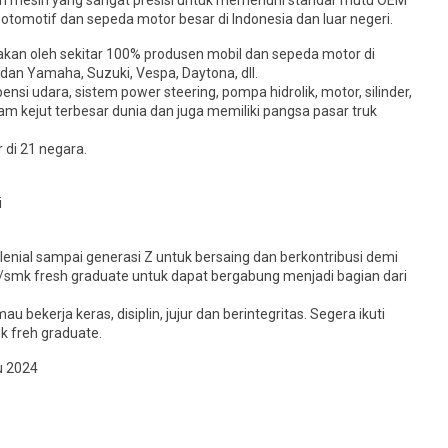
eh mesin yang sangat presisi untuk memenuhi standar mutu OEM
otomotif dan sepeda motor besar di Indonesia dan luar negeri.
akan oleh sekitar 100% produsen mobil dan sepeda motor di
l) dan Yamaha, Suzuki, Vespa, Daytona, dll.
si udara, sistem power steering, pompa hidrolik, motor, silinder,
 kejut terbesar dunia dan juga memiliki pangsa pasar truk
 di 21 negara.
i
enial sampai generasi Z untuk bersaing dan berkontribusi demi
/smk fresh graduate untuk dapat bergabung menjadi bagian dari
bekerja keras, disiplin, jujur dan berintegritas. Segera ikuti
k freh graduate.
u 2024