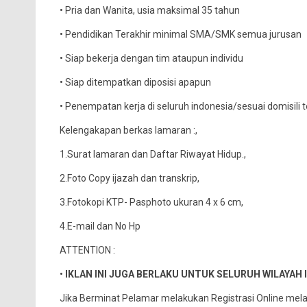
• Pria dan Wanita, usia maksimal 35 tahun
• Pendidikan Terakhir minimal SMA/SMK semua jurusan
• Siap bekerja dengan tim ataupun individu
• Siap ditempatkan diposisi apapun
• Penempatan kerja di seluruh indonesia/sesuai domisili 
Kelengakapan berkas lamaran :,
1.Surat lamaran dan Daftar Riwayat Hidup.,
2.Foto Copy ijazah dan transkrip,
3.Fotokopi KTP- Pasphoto ukuran 4 x 6 cm,
4.E-mail dan No Hp
ATTENTION :
•
IKLAN INI JUGA BERLAKU UNTUK SELURUH WILAYAH 
Jika Berminat Pelamar melakukan Registrasi Online melalu