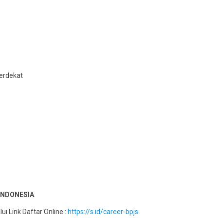
terdekat
INDONESIA
.
i Link Daftar Online :
https://s.id/career-bpjs