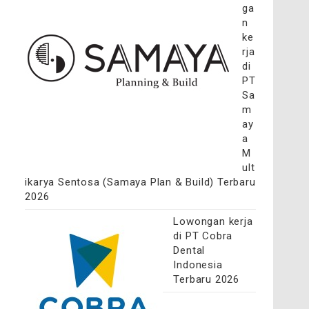
ga
n
ke
rja
di
PT
Sa
m
ay
a
M
ult
ikarya Sentosa (Samaya Plan & Build) Terbaru
2026
Lowongan kerja
di PT Cobra
Dental
Indonesia
Terbaru 2026