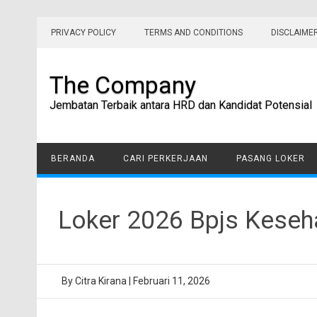
Skip
to
PRIVACY POLICY
TERMS AND CONDITIONS
DISCLAIME
content
The Company
Jembatan Terbaik antara HRD dan Kandidat Potensial
BERANDA
CARI PERKERJAAN
PASANG LOKER
Loker 2026 Bpjs Keseha
By
Citra Kirana
|
Februari 11, 2026