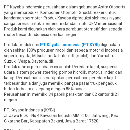
PT Kayaba Indonesia perusahaan dalam gabungan Astra Otoparts
yang memproduksi Komponen Otomotif Shockbreaker untuk
kendaraan bermotor. Produk Kayaba diproduksi oleh mesin yang
sangat presisi untuk memenuhi standar mutu OEM internasional.
Produk kami digunakan oleh para pembuat otomotif dan sepeda
motor besar di Indonesia dan luar negeri.
Produk-produk dari
PT Kayaba Indonesia (PT KYBI)
digunakan
oleh sekitar 100% produsen mobil dan sepeda motor di Indonesia,
seperti Toyota, Mitsubishi, Daihatsu, dll (mobil) dan Yamaha,
Suzuki, Vespa, Daytona, dll.
Produk utama perusahaan ini adalah Peredam kejut, suspensi
udara, sistem power steering, pompa hidrolik, motor, silinder, dan
katup. Perusahaan ini merupakan perusahaan peredam kejut
terbesar dunia dan juga memiliki pangsa pasar truk pengaduk
beton terbesar di Jepang dengan 85% pasar.
Perusahaan ini memiliki 34 pabrik perakitan dan 62 kantor di 21
negara.
PT. Kayaba Indonesia (KYBI)
Jl. Jawa Blok II No.4 Kawasan Industri MM 2100, Jatiwangi, Kec.
Cikarang Bar., Kabupaten Bekasi, Jawa Barat 17520.