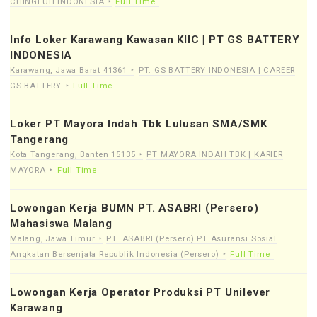
CHINGLUH INDONESIA
Full Time
Info Loker Karawang Kawasan KIIC | PT GS BATTERY
INDONESIA
Karawang, Jawa Barat 41361
PT. GS BATTERY INDONESIA | CAREER
GS BATTERY
Full Time
Loker PT Mayora Indah Tbk Lulusan SMA/SMK
Tangerang
Kota Tangerang, Banten 15135
PT MAYORA INDAH TBK | KARIER
MAYORA
Full Time
Lowongan Kerja BUMN PT. ASABRI (Persero)
Mahasiswa Malang
Malang, Jawa Timur
PT. ASABRI (Persero) PT Asuransi Sosial
Angkatan Bersenjata Republik Indonesia (Persero)
Full Time
Lowongan Kerja Operator Produksi PT Unilever
Karawang