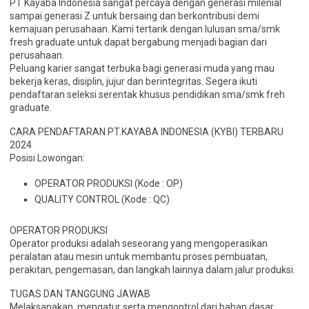
PT Kayaba Indonesia sangat percaya dengan generasi milenial
sampai generasi Z untuk bersaing dan berkontribusi demi
kemajuan perusahaan. Kami tertarik dengan lulusan sma/smk
fresh graduate untuk dapat bergabung menjadi bagian dari
perusahaan.
Peluang karier sangat terbuka bagi generasi muda yang mau
bekerja keras, disiplin, jujur dan berintegritas. Segera ikuti
pendaftaran seleksi serentak khusus pendidikan sma/smk freh
graduate.
CARA PENDAFTARAN PT.KAYABA INDONESIA (KYBI) TERBARU
2024
Posisi Lowongan:
OPERATOR PRODUKSI (Kode : OP)
QUALITY CONTROL (Kode : QC)
OPERATOR PRODUKSI
Operator produksi adalah seseorang yang mengoperasikan
peralatan atau mesin untuk membantu proses pembuatan,
perakitan, pengemasan, dan langkah lainnya dalam jalur produksi.
TUGAS DAN TANGGUNG JAWAB
Melaksanakan, mengatur serta mengontrol dari bahan dasar