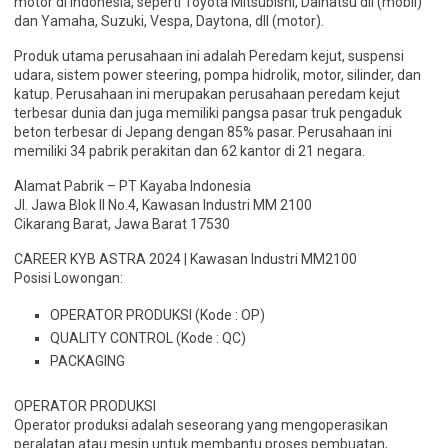
motor di Indonesia, seperti Toyota Mitsubishi, Daihatsu dll (mobil)
dan Yamaha, Suzuki, Vespa, Daytona, dll (motor).
Produk utama perusahaan ini adalah Peredam kejut, suspensi
udara, sistem power steering, pompa hidrolik, motor, silinder, dan
katup. Perusahaan ini merupakan perusahaan peredam kejut
terbesar dunia dan juga memiliki pangsa pasar truk pengaduk
beton terbesar di Jepang dengan 85% pasar. Perusahaan ini
memiliki 34 pabrik perakitan dan 62 kantor di 21 negara.
Alamat Pabrik – PT Kayaba Indonesia
Jl. Jawa Blok II No.4, Kawasan Industri MM 2100
Cikarang Barat, Jawa Barat 17530
CAREER KYB ASTRA 2024 | Kawasan Industri MM2100
Posisi Lowongan:
OPERATOR PRODUKSI (Kode : OP)
QUALITY CONTROL (Kode : QC)
PACKAGING
OPERATOR PRODUKSI
Operator produksi adalah seseorang yang mengoperasikan
peralatan atau mesin untuk membantu proses pembuatan,