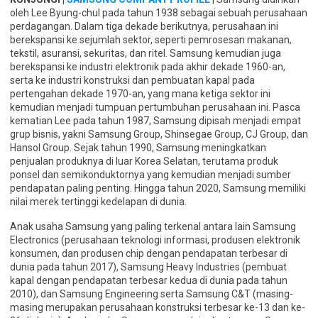
oleh Lee Byung-chul pada tahun 1938 sebagai sebuah perusahaan
perdagangan. Dalam tiga dekade berikutnya, perusahaan ini
berekspansi ke sejumlah sektor, seperti pemrosesan makanan,
tekstil, asuransi, sekuritas, dan ritel. Samsung kemudian juga
berekspansi ke industri elektronik pada akhir dekade 1960-an,
serta ke industri konstruksi dan pembuatan kapal pada
pertengahan dekade 1970-an, yang mana ketiga sektor ini
kemudian menjadi tumpuan pertumbuhan perusahaan ini. Pasca
kematian Lee pada tahun 1987, Samsung dipisah menjadi empat
grup bisnis, yakni Samsung Group, Shinsegae Group, CJ Group, dan
Hansol Group. Sejak tahun 1990, Samsung meningkatkan
penjualan produknya di luar Korea Selatan, terutama produk
ponsel dan semikonduktornya yang kemudian menjadi sumber
pendapatan paling penting. Hingga tahun 2020, Samsung memiliki
nilai merek tertinggi kedelapan di dunia.
Anak usaha Samsung yang paling terkenal antara lain Samsung
Electronics (perusahaan teknologi informasi, produsen elektronik
konsumen, dan produsen chip dengan pendapatan terbesar di
dunia pada tahun 2017), Samsung Heavy Industries (pembuat
kapal dengan pendapatan terbesar kedua di dunia pada tahun
2010), dan Samsung Engineering serta Samsung C&T (masing-
masing merupakan perusahaan konstruksi terbesar ke-13 dan ke-