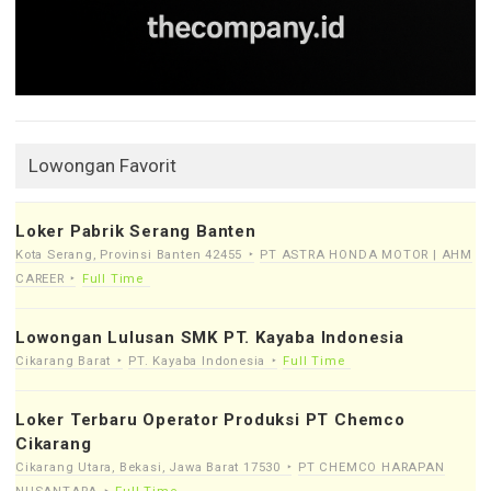
Lowongan Favorit
Loker Pabrik Serang Banten
Kota Serang, Provinsi Banten 42455
PT ASTRA HONDA MOTOR | AHM
CAREER
Full Time
Lowongan Lulusan SMK PT. Kayaba Indonesia
Cikarang Barat
PT. Kayaba Indonesia
Full Time
Loker Terbaru Operator Produksi PT Chemco
Cikarang
Cikarang Utara, Bekasi, Jawa Barat 17530
PT CHEMCO HARAPAN