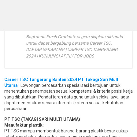
Bagi anda Fresh Graduate segera siapkan diri anda
untuk dapat bergabung bersama Career TSC.
DAFTAR SEKARANG | CAREER TSC TANGERANG
2024 | KUNJUNGI APPLY FOR JOBS
Career TSC Tangerang Banten 2024 PT Takagi Sari Multi
Utama
|
Lowongan berdasarkan spesialisasi bertujuan untuk
menentukan penempatan sesuai kompetensi & kriteria posisi kerja
yang dibutuhkan. Pendaftaran data guna untuk seleksi awal agar
dapat menentukan secara otomatis kriteria sesuai kebutuhan
perusahaan.
PT TSC (TAKAGI SARI MULTI UTAMA)
Manufaktur plastik:
PT TSC mampu membentuk barang-barang plastik besar cukup
tebal, membuka jalan untuk single-piece molding item besar