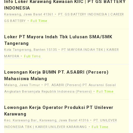
Info Loker Karawang Kawasan KIIC | PT GS BATTERY
INDONESIA
Karawang, Jawa Barat 41361
PT. GS BATTERY INDONESIA | CAREER
GS BATTERY
Full Time
Loker PT Mayora Indah Tbk Lulusan SMA/SMK
Tangerang
Kota Tangerang, Banten 15135
PT MAYORA INDAH TBK | KARIER
MAYORA
Full Time
Lowongan Kerja BUMN PT. ASABRI (Persero)
Mahasiswa Malang
Malang, Jawa Timur
PT. ASABRI (Persero) PT Asuransi Sosial
Angkatan Bersenjata Republik Indonesia (Persero)
Full Time
Lowongan Kerja Operator Produksi PT Unilever
Karawang
Kec. Karawang Bar., Karawang, Jawa Barat 41316
PT. UNILEVER
INDONESIA TBK | KARIER UNILEVER KARAWANG
Full Time