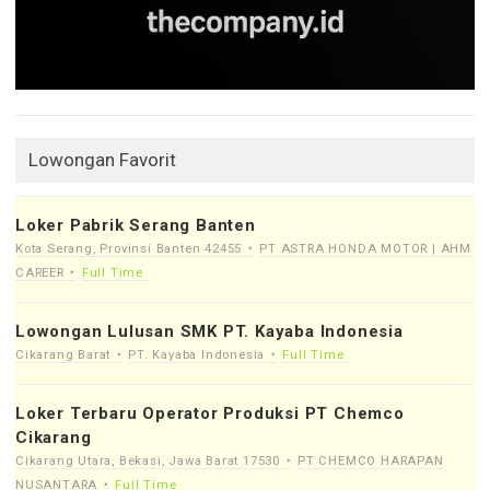
Lowongan Favorit
Loker Pabrik Serang Banten
Kota Serang, Provinsi Banten 42455
PT ASTRA HONDA MOTOR | AHM
CAREER
Full Time
Lowongan Lulusan SMK PT. Kayaba Indonesia
Cikarang Barat
PT. Kayaba Indonesia
Full Time
Loker Terbaru Operator Produksi PT Chemco
Cikarang
Cikarang Utara, Bekasi, Jawa Barat 17530
PT CHEMCO HARAPAN
NUSANTARA
Full Time