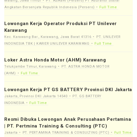
Malang, Jawa Timur
PT. ASABRI (Persero) PT Asuransi Sosial
Angkatan Bersenjata Republik Indonesia (Persero)
Full Time
Lowongan Kerja Operator Produksi PT Unilever
Karawang
Kec. Karawang Bar., Karawang, Jawa Barat 41316
PT. UNILEVER
INDONESIA TBK | KARIER UNILEVER KARAWANG
Full Time
Loker Astra Honda Motor (AHM) Karawang
Telukjambe Timur, Karawang
PT. ASTRA HONDA MOTOR
(AHM)
Full Time
Lowongan Kerja PT GS BATTERY Provinsi DKI Jakarta
Jakarta, Provinsi DKI Jakarta 14540
PT. GS BATTERY
INDONESIA
Full Time
Resmi Dibuka Lowongan Anak Perusahaan Pertamina
| PT. Pertmina Training & Consulting (PTC)
Jakarta
PT. PERTAMINA TRAINING & CONSULTING (PTC)
Full Time