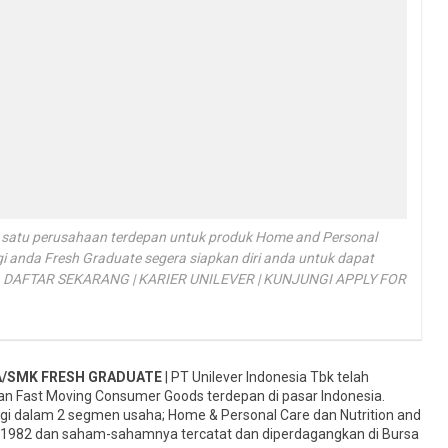
ah satu perusahaan terdepan untuk produk Home and Personal
gi anda Fresh Graduate segera siapkan diri anda untuk dapat
ia. DAFTAR SEKARANG | KARIER UNILEVER | KUNJUNGI APPLY FOR
A/SMK FRESH GRADUATE
| PT Unilever Indonesia Tbk telah
an Fast Moving Consumer Goods terdepan di pasar Indonesia.
rbagi dalam 2 segmen usaha; Home & Personal Care dan Nutrition and
hun 1982 dan saham-sahamnya tercatat dan diperdagangkan di Bursa