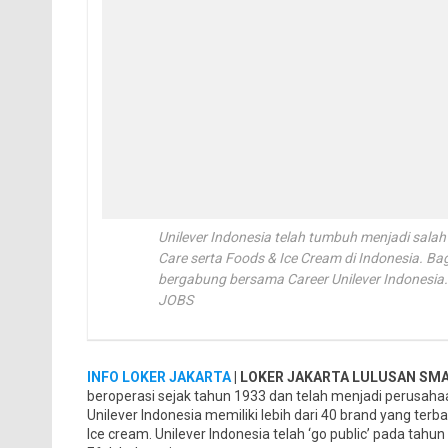
Unilever Indonesia telah tumbuh menjadi sal
Care serta Foods & Ice Cream di Indonesia. Ba
bergabung bersama Career Unilever Indones
JOBS
INFO LOKER JAKARTA
| LOKER JAKARTA LULUSAN SM
beroperasi sejak tahun 1933 dan telah menjadi perusaha
Unilever Indonesia memiliki lebih dari 40 brand yang te
Ice cream. Unilever Indonesia telah ‘go public’ pada ta