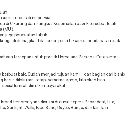
alah
nsumer goods di indonesia.
da di Cikarang dan Rungkut. Kesembilan pabrik tersebut telah
a (MUI).
n juga perawatan tubuh.
ketiga di dunia, jika didasarkan pada besarnya pendapatan pada
usahaan terdepan untuk produk Home and Personal Care serta
k berbuat baik. Sudah menjadi tujuan kami – dan bagian dari bisnis
g harus dilakukan, tetapi bersama-sama, kita akan bisa
osial lumrah dimiliki masyarakat.
rand ternama yang disukai di dunia seperti Pepsodent, Lux,
to, Sunlight, Walls, Blue Band, Royco, Bango, dan lain-lain.