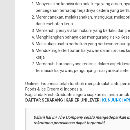
Menyediakan kondisi dan pola kerja yang aman, ny
pencegahan terhadap terjadinya cedera yang berhu
Merencanakan, melaksanakan, mengukur, melapork
dan kesehatan kerja.
Memenuhi persyaratan hukum yang berlaku dan pers
Menghilangkan bahaya dan mengurangi risiko Kese
Melakukan usaha perbaikan yang berkesinambunga
Mendukung keterlibatan karyawan dalam proses kon
kerja.
Memenuhi harapan yang realistis dalam aspek ke
termasuk karyawan, pengunjung, masyarakat setem
Unilever Indonesia telah tumbuh menjadi salah satu per
Foods & Ice Cream di Indonesia.
Bagi anda Fresh Graduate segera siapkan diri anda untu
DAFTAR SEKARANG | KARIER UNILEVER |
KUNJUNGI AP
Dalam hal ini The Company selalu mengedepankan in
rekrutmen perusahaan dapat terpenuhi.