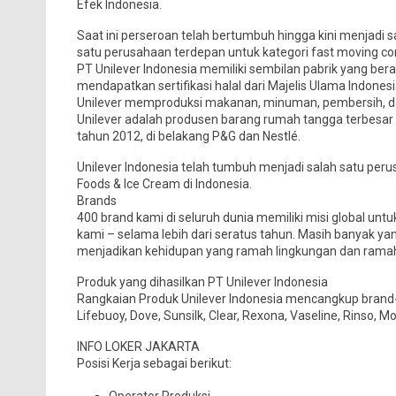
Efek Indonesia.
Saat ini perseroan telah bertumbuh hingga kini menjadi s
satu perusahaan terdepan untuk kategori fast moving co
PT Unilever Indonesia memiliki sembilan pabrik yang bera
mendapatkan sertifikasi halal dari Majelis Ulama Indonesi
Unilever memproduksi makanan, minuman, pembersih, da
Unilever adalah produsen barang rumah tangga terbesar 
tahun 2012, di belakang P&G dan Nestlé.
Unilever Indonesia telah tumbuh menjadi salah satu per
Foods & Ice Cream di Indonesia.
Brands
400 brand kami di seluruh dunia memiliki misi global untu
kami – selama lebih dari seratus tahun. Masih banyak yan
menjadikan kehidupan yang ramah lingkungan dan ramah s
Produk yang dihasilkan PT Unilever Indonesia
Rangkaian Produk Unilever Indonesia mencangkup brand-b
Lifebuoy, Dove, Sunsilk, Clear, Rexona, Vaseline, Rinso, Mol
INFO LOKER JAKARTA
Posisi Kerja sebagai berikut: