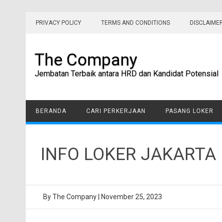
Skip
to
PRIVACY POLICY
TERMS AND CONDITIONS
DISCLAIME
content
The Company
Jembatan Terbaik antara HRD dan Kandidat Potensial
BERANDA
CARI PERKERJAAN
PASANG LOKER
INFO LOKER JAKARTA
By
The Company
|
November 25, 2023