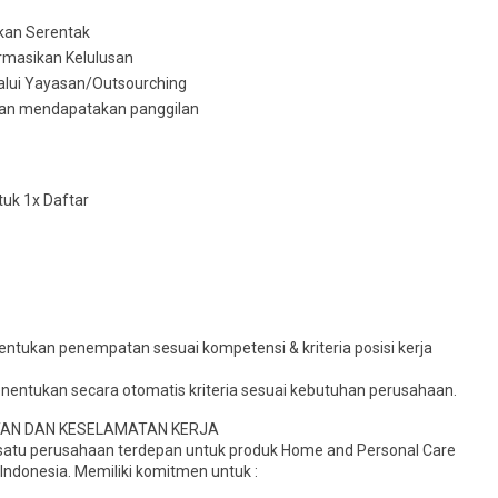
akan Serentak
ormasikan Kelulusan
lalui Yayasan/Outsourching
akan mendapatakan panggilan
uk 1x Daftar
ntukan penempatan sesuai kompetensi & kriteria posisi kerja
nentukan secara otomatis kriteria sesuai kebutuhan perusahaan.
TAN DAN KESELAMATAN KERJA
h satu perusahaan terdepan untuk produk Home and Personal Care
 Indonesia. Memiliki komitmen untuk :