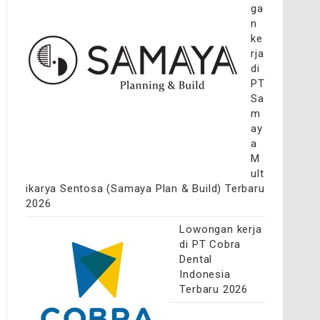
ga
n
ke
rja
di
PT
Sa
m
ay
a
M
ult
ikarya Sentosa (Samaya Plan & Build) Terbaru
2026
Lowongan kerja
di PT Cobra
Dental
Indonesia
Terbaru 2026