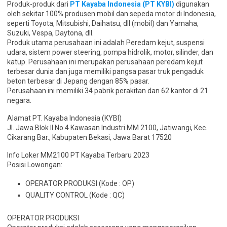
Produk-produk dari
PT Kayaba Indonesia (PT KYBI)
digunakan
oleh sekitar 100% produsen mobil dan sepeda motor di Indonesia,
seperti Toyota, Mitsubishi, Daihatsu, dll (mobil) dan Yamaha,
Suzuki, Vespa, Daytona, dll.
Produk utama perusahaan ini adalah Peredam kejut, suspensi
udara, sistem power steering, pompa hidrolik, motor, silinder, dan
katup. Perusahaan ini merupakan perusahaan peredam kejut
terbesar dunia dan juga memiliki pangsa pasar truk pengaduk
beton terbesar di Jepang dengan 85% pasar.
Perusahaan ini memiliki 34 pabrik perakitan dan 62 kantor di 21
negara.
Alamat PT. Kayaba Indonesia (KYBI)
Jl. Jawa Blok II No.4 Kawasan Industri MM 2100, Jatiwangi, Kec.
Cikarang Bar., Kabupaten Bekasi, Jawa Barat 17520
Info Loker MM2100 PT Kayaba Terbaru 2023
Posisi Lowongan:
OPERATOR PRODUKSI (Kode : OP)
QUALITY CONTROL (Kode : QC)
OPERATOR PRODUKSI