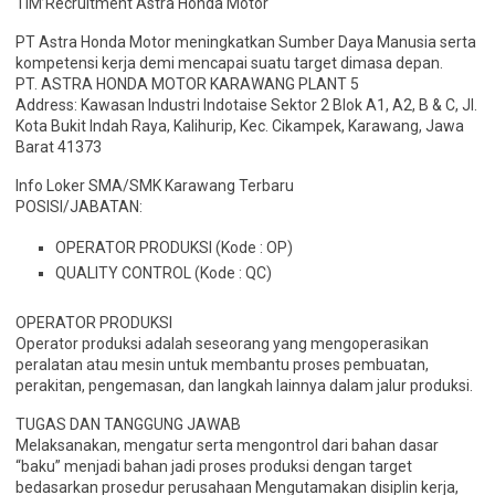
TIM’Recruitment Astra Honda Motor
PT Astra Honda Motor meningkatkan Sumber Daya Manusia serta
kompetensi kerja demi mencapai suatu target dimasa depan.
PT. ASTRA HONDA MOTOR KARAWANG PLANT 5
Address: Kawasan Industri Indotaise Sektor 2 Blok A1, A2, B & C, Jl.
Kota Bukit Indah Raya, Kalihurip, Kec. Cikampek, Karawang, Jawa
Barat 41373
Info Loker SMA/SMK Karawang Terbaru
POSISI/JABATAN:
OPERATOR PRODUKSI (Kode : OP)
QUALITY CONTROL (Kode : QC)
OPERATOR PRODUKSI
Operator produksi adalah seseorang yang mengoperasikan
peralatan atau mesin untuk membantu proses pembuatan,
perakitan, pengemasan, dan langkah lainnya dalam jalur produksi.
TUGAS DAN TANGGUNG JAWAB
Melaksanakan, mengatur serta mengontrol dari bahan dasar
“baku” menjadi bahan jadi proses produksi dengan target
bedasarkan prosedur perusahaan Mengutamakan disiplin kerja,