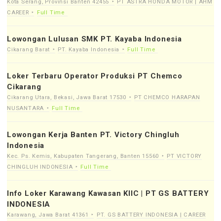
Kota Serang, Provinsi Banten 42455
PT ASTRA HONDA MOTOR | AHM
CAREER
Full Time
Lowongan Lulusan SMK PT. Kayaba Indonesia
Cikarang Barat
PT. Kayaba Indonesia
Full Time
Loker Terbaru Operator Produksi PT Chemco
Cikarang
Cikarang Utara, Bekasi, Jawa Barat 17530
PT CHEMCO HARAPAN
NUSANTARA
Full Time
Lowongan Kerja Banten PT. Victory Chingluh
Indonesia
Kec. Ps. Kemis, Kabupaten Tangerang, Banten 15560
PT VICTORY
CHINGLUH INDONESIA
Full Time
Info Loker Karawang Kawasan KIIC | PT GS BATTERY
INDONESIA
Karawang, Jawa Barat 41361
PT. GS BATTERY INDONESIA | CAREER