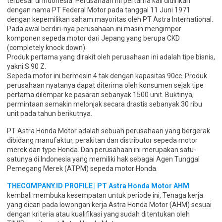
terbesar di Indonesia. Perusahaan ini pertama kali didirikan
dengan nama PT Federal Motor pada tanggal 11 Juni 1971
dengan kepemilikan saham mayoritas oleh PT Astra International.
Pada awal berdiri-nya perusahaan ini masih mengimpor
komponen sepeda motor dari Jepang yang berupa CKD
(completely knock down).
Produk pertama yang dirakit oleh perusahaan ini adalah tipe bisnis,
yakni S 90 Z.
Sepeda motor ini bermesin 4 tak dengan kapasitas 90cc. Produk
perusahaan nyatanya dapat diterima oleh konsumen sejak tipe
pertama dilempar ke pasaran sebanyak 1500 unit. Buktinya,
permintaan semakin melonjak secara drastis sebanyak 30 ribu
unit pada tahun berikutnya.
PT Astra Honda Motor adalah sebuah perusahaan yang bergerak
dibidang manufaktur, perakitan dan distributor sepeda motor
merek dan type Honda. Dan perusahaan ini merupakan satu-
satunya di Indonesia yang memiliki hak sebagai Agen Tunggal
Pemegang Merek (ATPM) sepeda motor Honda.
THECOMPANY.ID PROFILE | PT Astra Honda Motor AHM
kembali membuka kesempatan untuk periode ini, Tenaga kerja
yang dicari pada lowongan kerja Astra Honda Motor (AHM) sesuai
dengan kriteria atau kualifikasi yang sudah ditentukan oleh