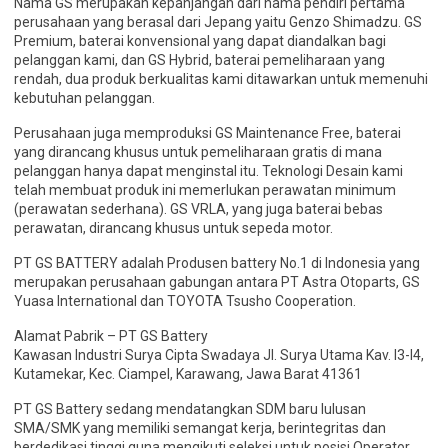
Nama GS merupakan kepanjangan dari nama pendiri pertama
perusahaan yang berasal dari Jepang yaitu Genzo Shimadzu. GS
Premium, baterai konvensional yang dapat diandalkan bagi
pelanggan kami, dan GS Hybrid, baterai pemeliharaan yang
rendah, dua produk berkualitas kami ditawarkan untuk memenuhi
kebutuhan pelanggan.
Perusahaan juga memproduksi GS Maintenance Free, baterai
yang dirancang khusus untuk pemeliharaan gratis di mana
pelanggan hanya dapat menginstal itu. Teknologi Desain kami
telah membuat produk ini memerlukan perawatan minimum
(perawatan sederhana). GS VRLA, yang juga baterai bebas
perawatan, dirancang khusus untuk sepeda motor.
PT GS BATTERY adalah Produsen battery No.1 di Indonesia yang
merupakan perusahaan gabungan antara PT Astra Otoparts, GS
Yuasa International dan TOYOTA Tsusho Cooperation.
Alamat Pabrik – PT GS Battery
Kawasan Industri Surya Cipta Swadaya Jl. Surya Utama Kav. I3-I4,
Kutamekar, Kec. Ciampel, Karawang, Jawa Barat 41361
PT GS Battery sedang mendatangkan SDM baru lulusan
SMA/SMK yang memiliki semangat kerja, berintegritas dan
berdedikasi tinggi guna mengikuti seleksi untuk posisi Operator