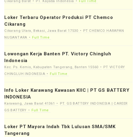
Cikarang Barat
PT. Kayaba Indonesia
Full Time
Loker Terbaru Operator Produksi PT Chemco
Cikarang
Cikarang Utara, Bekasi, Jawa Barat 17530
PT CHEMCO HARAPAN
NUSANTARA
Full Time
Lowongan Kerja Banten PT. Victory Chingluh
Indonesia
Kec. Ps. Kemis, Kabupaten Tangerang, Banten 15560
PT VICTORY
CHINGLUH INDONESIA
Full Time
Info Loker Karawang Kawasan KIIC | PT GS BATTERY
INDONESIA
Karawang, Jawa Barat 41361
PT. GS BATTERY INDONESIA | CAREER
GS BATTERY
Full Time
Loker PT Mayora Indah Tbk Lulusan SMA/SMK
Tangerang