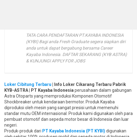
TATA CARA PENDAFTARAN PT.KAYABA INDONESIA
(KYBI) Bagi anda Fresh Graduate segera siapkan diri
anda untuk dapat bergabung bersama Career
Kayaba Indonesia. DAFTAR SEKARANG (KYB ASTRA)
& KUNJUNGI APPLY FOR JOBS
Loker Cibitung Terbaru
| Info Loker Cikarang Terbaru Pabrik
KYB-ASTRA | PT Kayaba Indonesia
perusahaan dalam gabungan
Astra Otoparts yang memproduksi Komponen Otomotif
Shockbreaker untuk kendaraan bermotor. Produk Kayaba
diproduksi oleh mesin yang sangat presisi untuk memenuhi
standar mutu OEM internasional. Produk kami digunakan oleh para
pembuat otomotif dan sepeda motor besar di Indonesia dan luar
negeri.
Produk-produk dari
PT Kayaba Indonesia (PT KYBI)
digunakan
oleh sekitar 100% produsen mobil dan sepeda motor di Indonesia,