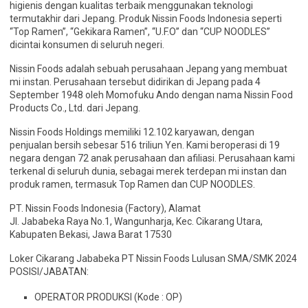
higienis dengan kualitas terbaik menggunakan teknologi
termutakhir dari Jepang. Produk Nissin Foods Indonesia seperti
“Top Ramen”, “Gekikara Ramen”, “U.F.O” dan “CUP NOODLES”
dicintai konsumen di seluruh negeri.
Nissin Foods adalah sebuah perusahaan Jepang yang membuat
mi instan. Perusahaan tersebut didirikan di Jepang pada 4
September 1948 oleh Momofuku Ando dengan nama Nissin Food
Products Co., Ltd. dari Jepang.
Nissin Foods Holdings memiliki 12.102 karyawan, dengan
penjualan bersih sebesar 516 triliun Yen. Kami beroperasi di 19
negara dengan 72 anak perusahaan dan afiliasi. Perusahaan kami
terkenal di seluruh dunia, sebagai merek terdepan mi instan dan
produk ramen, termasuk Top Ramen dan CUP NOODLES.
PT. Nissin Foods Indonesia (Factory), Alamat
Jl. Jababeka Raya No.1, Wangunharja, Kec. Cikarang Utara,
Kabupaten Bekasi, Jawa Barat 17530
Loker Cikarang Jababeka PT Nissin Foods Lulusan SMA/SMK 2024
POSISI/JABATAN:
OPERATOR PRODUKSI (Kode : OP)