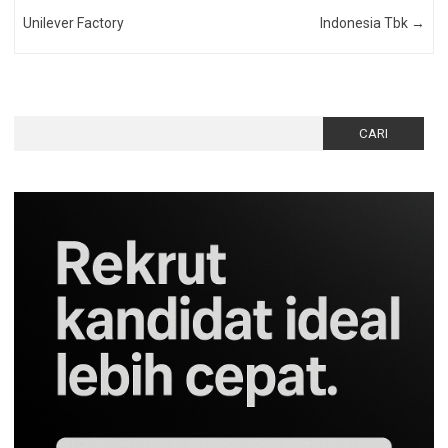
Unilever Factory
Indonesia Tbk
→
Cari
untuk: