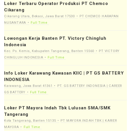
Loker Terbaru Operator Produksi PT Chemco
Cikarang
Cikarang Utara, Bekasi, Jawa Barat 17530
PT CHEMCO HARAPAN
NUSANTARA
Full Time
Lowongan Kerja Banten PT. Victory Chingluh
Indonesia
Kec. Ps. Kemis, Kabupaten Tangerang, Banten 15560
PT VICTORY
CHINGLUH INDONESIA
Full Time
Info Loker Karawang Kawasan KIIC | PT GS BATTERY
INDONESIA
Karawang, Jawa Barat 41361
PT. GS BATTERY INDONESIA | CAREER
GS BATTERY
Full Time
Loker PT Mayora Indah Tbk Lulusan SMA/SMK
Tangerang
Kota Tangerang, Banten 15135
PT MAYORA INDAH TBK | KARIER
MAYORA
Full Time