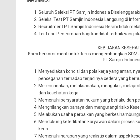
INFORMASI :
Seluruh Seleksi PT Samjin Indonesia Diselenggara
Seleksi Test PT Samjin Indonesia Langsung di Info
Recruitment PT Samjin Indonesia Resmi tidak mela
Test dan Penerimaan bagi kandidat terbaik yang 
KEBIJAKAN KESEHA
Kami berkomitment untuk terus mengembangkan SDM an
PT.Samjin Indonesi
Menyediakan kondisi dan pola kerja yang aman, ny
pencegahan terhadap terjadinya cedera yang berhu
Merencanakan, melaksanakan, mengukur, melapork
dan kesehatan kerja.
Memenuhi persyaratan hukum yang berlaku dan pers
Menghilangkan bahaya dan mengurangi risiko Kese
Melakukan usaha perbaikan yang berkesinambunga
Mendukung keterlibatan karyawan dalam proses kon
kerja.
Memenuhi harapan yang realistis dalam aspek ke