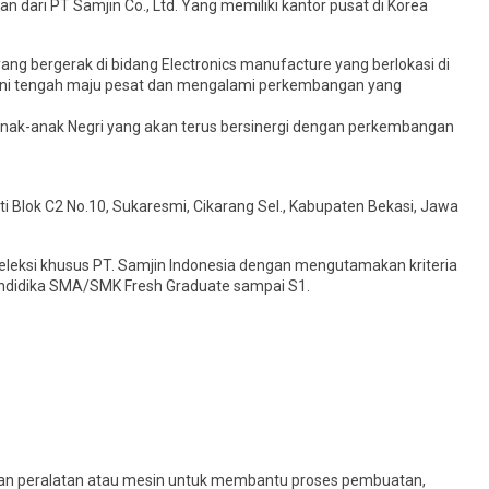
 dari PT Samjin Co., Ltd. Yang memiliki kantor pusat di Korea
ng bergerak di bidang Electronics manufacture yang berlokasi di
 ini tengah maju pesat dan mengalami perkembangan yang
k-anak Negri yang akan terus bersinergi dengan perkembangan
nti Blok C2 No.10, Sukaresmi, Cikarang Sel., Kabupaten Bekasi, Jawa
eleksi khusus PT. Samjin Indonesia dengan mengutamakan kriteria
Pendidika SMA/SMK Fresh Graduate sampai S1.
kan peralatan atau mesin untuk membantu proses pembuatan,