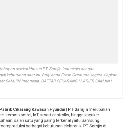
tahapan seleksi khusus PT. Samjin Indonesia dengan
si kebutuhan saat ini. Bagi anda Fresh Graduate segera siapkan
reer SAMJIN Indonesia. DAFTAR SEKARANG | KARIER SAMJIN |
Pabrik Cikarang Kawasan Hyundai | PT Samjin
merupakan
 remot kontrol, IoT, smart controller, hingga speaker.
ahaan, salah satu yang paling terkenal yaitu Samsung.
 memproduksi berbagai kebutuhan elektronik. PT Samjin di