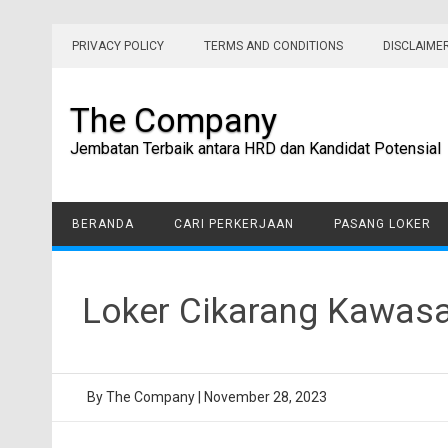
Skip
to
PRIVACY POLICY
TERMS AND CONDITIONS
DISCLAIME
content
The Company
Jembatan Terbaik antara HRD dan Kandidat Potensial
BERANDA
CARI PERKERJAAN
PASANG LOKER
Loker Cikarang Kawasa
By
The Company
|
November 28, 2023