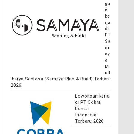
ga
n
ke
rja
di
PT
Sa
m
ay
a
M
ult
ikarya Sentosa (Samaya Plan & Build) Terbaru
2026
Lowongan kerja
di PT Cobra
Dental
Indonesia
Terbaru 2026