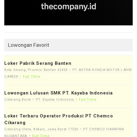
Lowongan Favorit
Loker Pabrik Serang Banten
Kota Serang, Provinsi Banten 42455
PT ASTRA HONDA MOTOR | AHM
CAREER
Full Time
Lowongan Lulusan SMK PT. Kayaba Indonesia
Cikarang Barat
PT. Kayaba Indonesia
Full Time
Loker Terbaru Operator Produksi PT Chemco
Cikarang
Cikarang Utara, Bekasi, Jawa Barat 17530
PT CHEMCO HARAPAN
NUSANTARA
Full Time