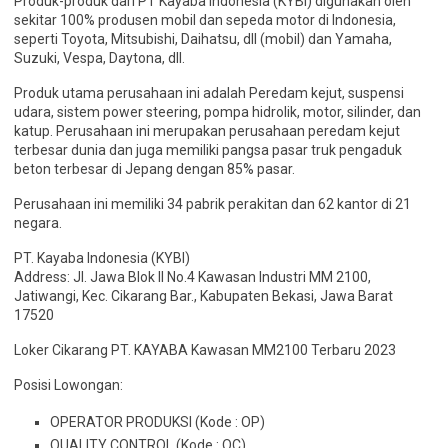
Produk-produk dari PT Kayaba Indonesia (KYBI) digunakan oleh
sekitar 100% produsen mobil dan sepeda motor di Indonesia,
seperti Toyota, Mitsubishi, Daihatsu, dll (mobil) dan Yamaha,
Suzuki, Vespa, Daytona, dll.
Produk utama perusahaan ini adalah Peredam kejut, suspensi
udara, sistem power steering, pompa hidrolik, motor, silinder, dan
katup. Perusahaan ini merupakan perusahaan peredam kejut
terbesar dunia dan juga memiliki pangsa pasar truk pengaduk
beton terbesar di Jepang dengan 85% pasar.
Perusahaan ini memiliki 34 pabrik perakitan dan 62 kantor di 21
negara.
PT. Kayaba Indonesia (KYBI)
Address: Jl. Jawa Blok II No.4 Kawasan Industri MM 2100,
Jatiwangi, Kec. Cikarang Bar., Kabupaten Bekasi, Jawa Barat
17520
Loker Cikarang PT. KAYABA Kawasan MM2100 Terbaru 2023
Posisi Lowongan:
OPERATOR PRODUKSI (Kode : OP)
QUALITY CONTROL (Kode : QC)