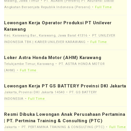
Malang, Jawa Timur
PT. ASABRI (Persero) PT Asuransi Sosial
Angkatan Bersenjata Republik Indonesia (Persero)
Full Time
Lowongan Kerja Operator Produksi PT Unilever
Karawang
Kec. Karawang Bar., Karawang, Jawa Barat 41316
PT. UNILEVER
INDONESIA TBK | KARIER UNILEVER KARAWANG
Full Time
Loker Astra Honda Motor (AHM) Karawang
Telukjambe Timur, Karawang
PT. ASTRA HONDA MOTOR
(AHM)
Full Time
Lowongan Kerja PT GS BATTERY Provinsi DKI Jakarta
Jakarta, Provinsi DKI Jakarta 14540
PT. GS BATTERY
INDONESIA
Full Time
Resmi Dibuka Lowongan Anak Perusahaan Pertamina
| PT. Pertmina Training & Consulting (PTC)
Jakarta
PT. PERTAMINA TRAINING & CONSULTING (PTC)
Full Time