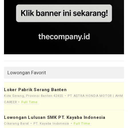
Lowongan Favorit
Loker Pabrik Serang Banten
Kota Serang, Provinsi Banten 42455
PT ASTRA HONDA MOTOR | AHM
CAREER
Full Time
Lowongan Lulusan SMK PT. Kayaba Indonesia
Cikarang Barat
PT. Kayaba Indonesia
Full Time