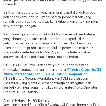
Shimadzu.
GS Premium, baterai konvensional yang dapat diandalkan bagi
pelanggan kami, dan GS Hybrid, baterai pemeliharaan yang
rendah, dua produk berkualitas kami ditawarkan untuk memenuhi
kebutuhan pelanggan.
Perusahaan juga memproduksi GS Maintenance Free, baterai
yang dirancang khusus untuk pemeliharaan gratis di mana
pelanggan hanya dapat menginstal itu. Teknologi Desain kami
telah membuat produk ini memerlukan perawatan minimum
(perawatan sederhana). GS VRLA, yang juga baterai bebas
perawatan, dirancang khusus untuk sepeda motor.
PT GS BATTERY Produsen battery No.1 di Indonesia yang
merupakan perusahaan gabungan antara
PT Astra Otoparts, GS
Yuasa International dan TOYOTA Tsusho Cooperation.
PT GS Battery Sedang Mendatangkan SDM Baru Lulusan
SMA/SMK yang Memiliki Semangat Kerja berintegritas dan
berdedikasi tinggi guna mengikuti seleksi untuk Posisi Operator
Produksi PT GS Battery
Alamat Pabrik – PT GS Battery
Kawasan Industri Surya Cipta Swadaya Jl. Surya Utama Kav. I3-I4,