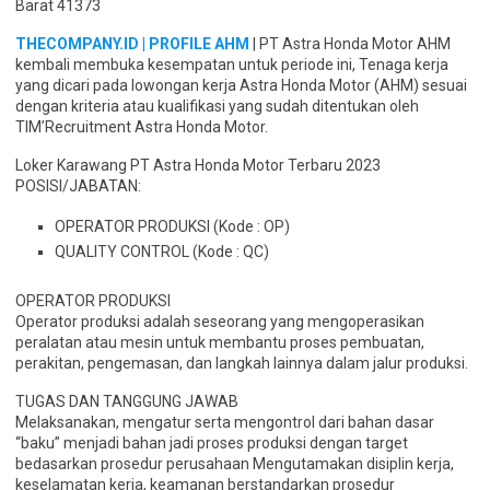
Barat 41373
THECOMPANY.ID | PROFILE AHM
| PT Astra Honda Motor AHM
kembali membuka kesempatan untuk periode ini, Tenaga kerja
yang dicari pada lowongan kerja Astra Honda Motor (AHM) sesuai
dengan kriteria atau kualifikasi yang sudah ditentukan oleh
TIM’Recruitment Astra Honda Motor.
Loker Karawang PT Astra Honda Motor Terbaru 2023
POSISI/JABATAN:
OPERATOR PRODUKSI (Kode : OP)
QUALITY CONTROL (Kode : QC)
OPERATOR PRODUKSI
Operator produksi adalah seseorang yang mengoperasikan
peralatan atau mesin untuk membantu proses pembuatan,
perakitan, pengemasan, dan langkah lainnya dalam jalur produksi.
TUGAS DAN TANGGUNG JAWAB
Melaksanakan, mengatur serta mengontrol dari bahan dasar
“baku” menjadi bahan jadi proses produksi dengan target
bedasarkan prosedur perusahaan Mengutamakan disiplin kerja,
keselamatan kerja, keamanan berstandarkan prosedur