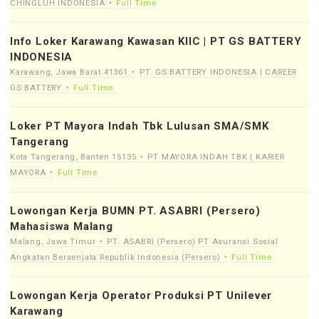
CHINGLUH INDONESIA
Full Time
Info Loker Karawang Kawasan KIIC | PT GS BATTERY
INDONESIA
Karawang, Jawa Barat 41361
PT. GS BATTERY INDONESIA | CAREER
GS BATTERY
Full Time
Loker PT Mayora Indah Tbk Lulusan SMA/SMK
Tangerang
Kota Tangerang, Banten 15135
PT MAYORA INDAH TBK | KARIER
MAYORA
Full Time
Lowongan Kerja BUMN PT. ASABRI (Persero)
Mahasiswa Malang
Malang, Jawa Timur
PT. ASABRI (Persero) PT Asuransi Sosial
Angkatan Bersenjata Republik Indonesia (Persero)
Full Time
Lowongan Kerja Operator Produksi PT Unilever
Karawang