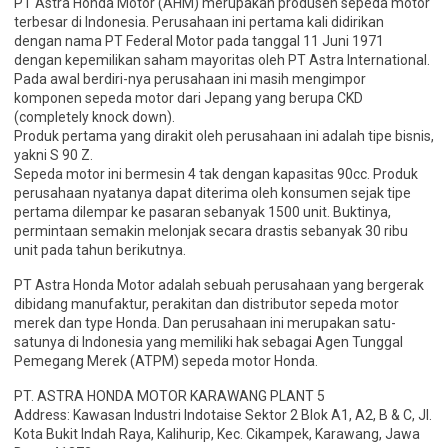
PT Astra Honda Motor (AHM) merupakan produsen sepeda motor
terbesar di Indonesia. Perusahaan ini pertama kali didirikan
dengan nama PT Federal Motor pada tanggal 11 Juni 1971
dengan kepemilikan saham mayoritas oleh PT Astra International.
Pada awal berdiri-nya perusahaan ini masih mengimpor
komponen sepeda motor dari Jepang yang berupa CKD
(completely knock down).
Produk pertama yang dirakit oleh perusahaan ini adalah tipe bisnis,
yakni S 90 Z.
Sepeda motor ini bermesin 4 tak dengan kapasitas 90cc. Produk
perusahaan nyatanya dapat diterima oleh konsumen sejak tipe
pertama dilempar ke pasaran sebanyak 1500 unit. Buktinya,
permintaan semakin melonjak secara drastis sebanyak 30 ribu
unit pada tahun berikutnya.
PT Astra Honda Motor adalah sebuah perusahaan yang bergerak
dibidang manufaktur, perakitan dan distributor sepeda motor
merek dan type Honda. Dan perusahaan ini merupakan satu-
satunya di Indonesia yang memiliki hak sebagai Agen Tunggal
Pemegang Merek (ATPM) sepeda motor Honda.
PT. ASTRA HONDA MOTOR KARAWANG PLANT 5
Address: Kawasan Industri Indotaise Sektor 2 Blok A1, A2, B & C, Jl.
Kota Bukit Indah Raya, Kalihurip, Kec. Cikampek, Karawang, Jawa