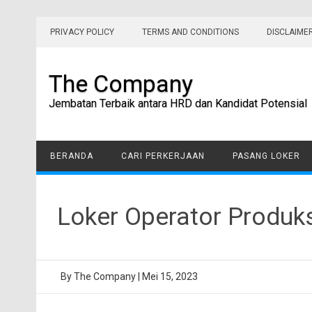
Skip
to
PRIVACY POLICY
TERMS AND CONDITIONS
DISCLAIME
content
The Company
Jembatan Terbaik antara HRD dan Kandidat Potensial
BERANDA
CARI PERKERJAAN
PASANG LOKER
Loker Operator Produk
By
The Company
|
Mei 15, 2023