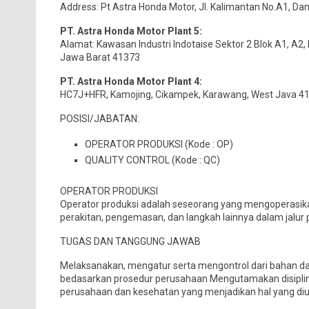
Address: Pt Astra Honda Motor, Jl. Kalimantan No.A1, Da
PT. Astra Honda Motor Plant 5:
Alamat: Kawasan Industri Indotaise Sektor 2 Blok A1, A2, B
Jawa Barat 41373
PT. Astra Honda Motor Plant 4:
HC7J+HFR, Kamojing, Cikampek, Karawang, West Java 4
POSISI/JABATAN:
OPERATOR PRODUKSI (Kode : OP)
QUALITY CONTROL (Kode : QC)
OPERATOR PRODUKSI
Operator produksi adalah seseorang yang mengoperasi
perakitan, pengemasan, dan langkah lainnya dalam jalur 
TUGAS DAN TANGGUNG JAWAB
Melaksanakan, mengatur serta mengontrol dari bahan das
bedasarkan prosedur perusahaan Mengutamakan disiplin
perusahaan dan kesehatan yang menjadikan hal yang d