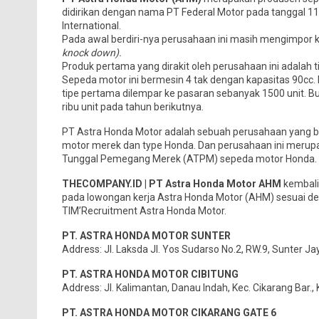
didirikan dengan nama PT Federal Motor pada tanggal 1
International.
Pada awal berdiri-nya perusahaan ini masih mengimpor
knock down).
Produk pertama yang dirakit oleh perusahaan ini adalah tip
Sepeda motor ini bermesin 4 tak dengan kapasitas 90cc
tipe pertama dilempar ke pasaran sebanyak 1500 unit. B
ribu unit pada tahun berikutnya.
PT Astra Honda Motor adalah sebuah perusahaan yang ber
motor merek dan type Honda. Dan perusahaan ini merupa
Tunggal Pemegang Merek (ATPM) sepeda motor Honda.
THECOMPANY.ID | PT Astra Honda Motor AHM
kembali
pada lowongan kerja Astra Honda Motor (AHM) sesuai deng
TIM’Recruitment Astra Honda Motor.
PT. ASTRA HONDA MOTOR SUNTER
Address: Jl. Laksda Jl. Yos Sudarso No.2, RW.9, Sunter Ja
PT. ASTRA HONDA MOTOR CIBITUNG
Address: Jl. Kalimantan, Danau Indah, Kec. Cikarang Bar.
PT. ASTRA HONDA MOTOR CIKARANG GATE 6