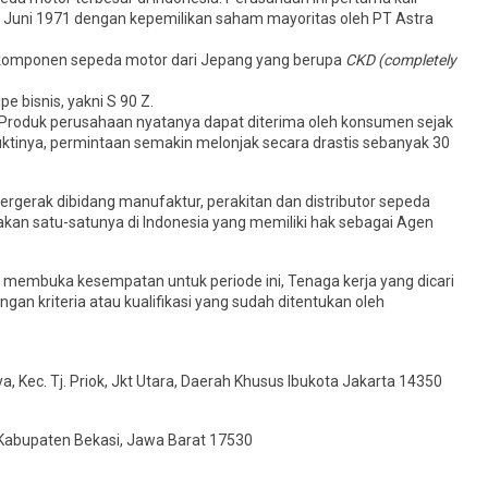
1 Juni 1971 dengan kepemilikan saham mayoritas oleh PT Astra
 komponen sepeda motor dari Jepang yang berupa
CKD (completely
e bisnis, yakni S 90 Z.
. Produk perusahaan nyatanya dapat diterima oleh konsumen sejak
uktinya, permintaan semakin melonjak secara drastis sebanyak 30
gerak dibidang manufaktur, perakitan dan distributor sepeda
kan satu-satunya di Indonesia yang memiliki hak sebagai Agen
 membuka kesempatan untuk periode ini, Tenaga kerja yang dicari
an kriteria atau kualifikasi yang sudah ditentukan oleh
ya, Kec. Tj. Priok, Jkt Utara, Daerah Khusus Ibukota Jakarta 14350
, Kabupaten Bekasi, Jawa Barat 17530