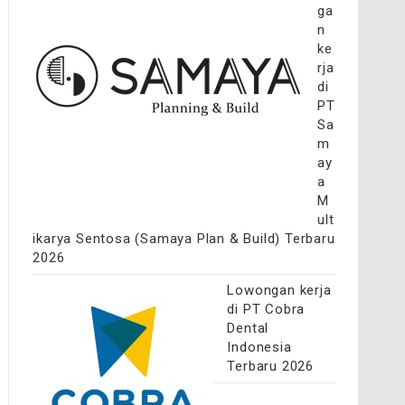
ga
n
ke
rja
di
PT
Sa
m
ay
a
M
ult
ikarya Sentosa (Samaya Plan & Build) Terbaru
2026
Lowongan kerja
di PT Cobra
Dental
Indonesia
Terbaru 2026