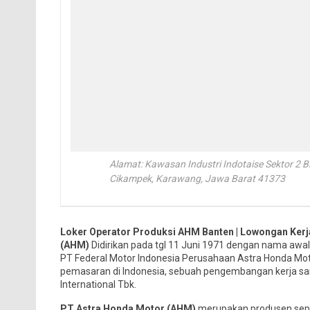
Alamat: Kawasan Industri Indotaise Sektor 2 Blo
Cikampek, Karawang, Jawa Barat 41373
Loker Operator Produksi AHM Banten | Lowongan Kerja
(AHM)
Didirikan pada tgl 11 Juni 1971 dengan nama awal
PT Federal Motor Indonesia Perusahaan Astra Honda Mot
pemasaran di Indonesia, sebuah pengembangan kerja sa
International Tbk.
PT Astra Honda Motor (AHM)
merupakan produsen seped