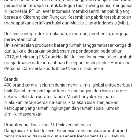
perusahaan terdepan untuk kategori fast moving consumer goods
di indonesia. PT Unilever Indonesia memiliki sembilan pabrik yang
berada di Cikarang dan Rungkut. Kesembilan pabrik tersebut telah
mendapatkan sertifikasi halal dari Majelis Ulama Indonesia (MUI).
Unilever memproduksi makanan, minuman, pembersih, dan juga
perawatan tubuh.
Unilever adalah produsen barang rumah tangga terbesar ketiga di
dunia, jika didasarkan pada besarnya pendapatan pada tahun
2012, di belakang P&G dan Nestlé. Unilever Indonesia telah tumbuh
menjadi salah satu perusahaan terdepan untuk produk Home and
Personal Care serta Foods & Ice Cream di Indonesia.
Brands
400 brand kami di seluruh dunia memiliki misi global untuk berbuat
baik. Sudah menjadi tujuan kami – dan bagian dari bisnis kami –
selama lebih dari seratus tahun. Masih banyak yang harus
dilakukan, tetapi bersama-sama, kita akan bisa menjadikan
kehidupan yang ramah lingkungan dan ramah sosial lumrah
dimiliki masyarakat.
Produk yang dihasilkan PT Unilever Indonesia
Rangkaian Produk Unilever Indonesia mencangkup brand-brand
ternama yang disukai di dunia seperti Pepsodent, Lux, Lifebuoy,