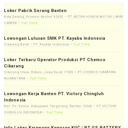
Loker Pabrik Serang Banten
Kota Serang, Provinsi Banten 42455
PT ASTRA HONDA MOTOR | AHM
CAREER
Full Time
Lowongan Lulusan SMK PT. Kayaba Indonesia
Cikarang Barat
PT. Kayaba Indonesia
Full Time
Loker Terbaru Operator Produksi PT Chemco
Cikarang
Cikarang Utara, Bekasi, Jawa Barat 17530
PT CHEMCO HARAPAN
NUSANTARA
Full Time
Lowongan Kerja Banten PT. Victory Chingluh
Indonesia
Kec. Ps. Kemis, Kabupaten Tangerang, Banten 15560
PT VICTORY
CHINGLUH INDONESIA
Full Time
Info Loker Karawang Kawasan KIIC | PT GS BATTERY