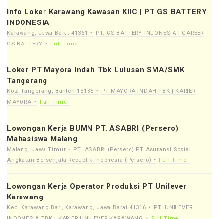
Info Loker Karawang Kawasan KIIC | PT GS BATTERY
INDONESIA
Karawang, Jawa Barat 41361
PT. GS BATTERY INDONESIA | CAREER
GS BATTERY
Full Time
Loker PT Mayora Indah Tbk Lulusan SMA/SMK
Tangerang
Kota Tangerang, Banten 15135
PT MAYORA INDAH TBK | KARIER
MAYORA
Full Time
Lowongan Kerja BUMN PT. ASABRI (Persero)
Mahasiswa Malang
Malang, Jawa Timur
PT. ASABRI (Persero) PT Asuransi Sosial
Angkatan Bersenjata Republik Indonesia (Persero)
Full Time
Lowongan Kerja Operator Produksi PT Unilever
Karawang
Kec. Karawang Bar., Karawang, Jawa Barat 41316
PT. UNILEVER
INDONESIA TBK | KARIER UNILEVER KARAWANG
Full Time