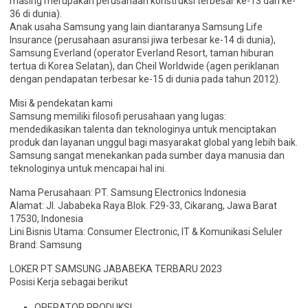
masing merupakan perusahaan konstruksi terbesar ke-13 dan ke-
36 di dunia).
Anak usaha Samsung yang lain diantaranya Samsung Life
Insurance (perusahaan asuransi jiwa terbesar ke-14 di dunia),
Samsung Everland (operator Everland Resort, taman hiburan
tertua di Korea Selatan), dan Cheil Worldwide (agen periklanan
dengan pendapatan terbesar ke-15 di dunia pada tahun 2012).
Misi & pendekatan kami
Samsung memiliki filosofi perusahaan yang lugas:
mendedikasikan talenta dan teknologinya untuk menciptakan
produk dan layanan unggul bagi masyarakat global yang lebih baik.
Samsung sangat menekankan pada sumber daya manusia dan
teknologinya untuk mencapai hal ini.
Nama Perusahaan: PT. Samsung Electronics Indonesia
Alamat: Jl. Jababeka Raya Blok. F29-33, Cikarang, Jawa Barat
17530, Indonesia
Lini Bisnis Utama: Consumer Electronic, IT & Komunikasi Seluler
Brand: Samsung
LOKER PT SAMSUNG JABABEKA TERBARU 2023
Posisi Kerja sebagai berikut
OPERATOR PRODUKSI