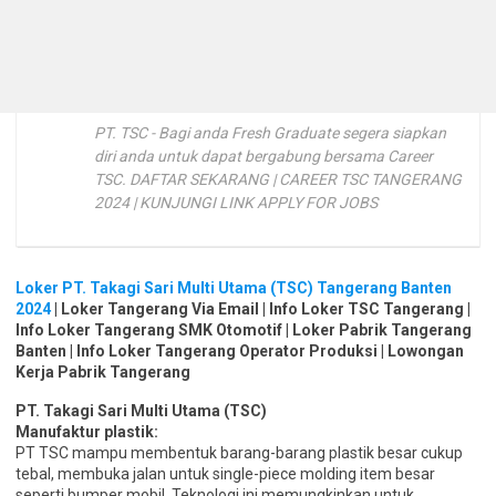
PT. TSC - Bagi anda Fresh Graduate segera siapkan
diri anda untuk dapat bergabung bersama Career
TSC. DAFTAR SEKARANG | CAREER TSC TANGERANG
2024 | KUNJUNGI LINK APPLY FOR JOBS
Loker PT. Takagi Sari Multi Utama (TSC) Tangerang Banten
2024
| Loker Tangerang Via Email | Info Loker TSC Tangerang |
Info Loker Tangerang SMK Otomotif | Loker Pabrik Tangerang
Banten | Info Loker Tangerang Operator Produksi | Lowongan
Kerja Pabrik Tangerang
PT. Takagi Sari Multi Utama (TSC)
Manufaktur plastik:
PT TSC mampu membentuk barang-barang plastik besar cukup
tebal, membuka jalan untuk single-piece molding item besar
seperti bumper mobil. Teknologi ini memungkinkan untuk