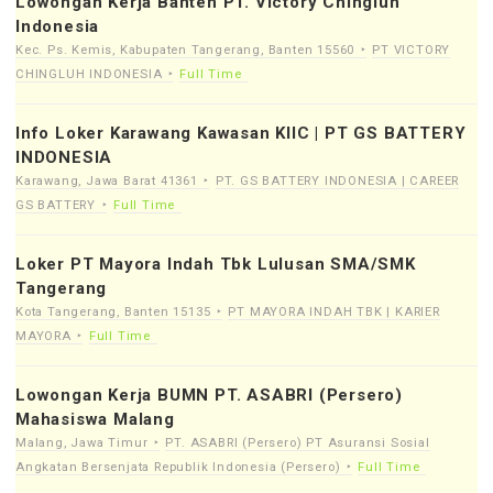
Lowongan Kerja Banten PT. Victory Chingluh
Indonesia
Kec. Ps. Kemis, Kabupaten Tangerang, Banten 15560
PT VICTORY
CHINGLUH INDONESIA
Full Time
Info Loker Karawang Kawasan KIIC | PT GS BATTERY
INDONESIA
Karawang, Jawa Barat 41361
PT. GS BATTERY INDONESIA | CAREER
GS BATTERY
Full Time
Loker PT Mayora Indah Tbk Lulusan SMA/SMK
Tangerang
Kota Tangerang, Banten 15135
PT MAYORA INDAH TBK | KARIER
MAYORA
Full Time
Lowongan Kerja BUMN PT. ASABRI (Persero)
Mahasiswa Malang
Malang, Jawa Timur
PT. ASABRI (Persero) PT Asuransi Sosial
Angkatan Bersenjata Republik Indonesia (Persero)
Full Time