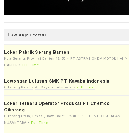
Lowongan Favorit
Loker Pabrik Serang Banten
Kota Serang, Provinsi Banten 42455
PT ASTRA HONDA MOTOR | AHM
CAREER
Full Time
Lowongan Lulusan SMK PT. Kayaba Indonesia
Cikarang Barat
PT. Kayaba Indonesia
Full Time
Loker Terbaru Operator Produksi PT Chemco
Cikarang
Cikarang Utara, Bekasi, Jawa Barat 17530
PT CHEMCO HARAPAN
NUSANTARA
Full Time