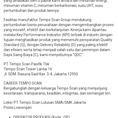
yang dihasilkan oleh 5 pabrik kami antara lain minuman energi,
minuman vitamin C, minuman berkarbonasi, susu UHT, susu
pertumbuhan dan produk lainnya.
Fasilitas manufaktur Tempo Scan Group mendukung
pertumbuhan bisnis perusahaan dengan mengembangkan proses
yang inovatif, efektif dan berkelanjutan. Kinerja kami dipantau
melalui Key Performance Indicator (KPI) terbaik di industri dengan
tujuan menghasilkan produk yang memenuhi persyaratan Quality
Standard (Q), dengan Delivery Reliability (D) yang paling efektif
dan efisien, serta tetap menjadi salah satu dari pemimpin dalam
Daya Saing Biaya (C), kami menyebutnya “QDC”.
PT Tempo Scan Pasifik Tbk
Tempo Scan Tower Lantai 16
Jl. SDM. Rasuna Said Kav. 3-4, Jakarta 12950
CAREER TEMPO SCAN
Bergabunglah dengan keluarga Tempo Scan yang menjunjung
kesetaraan, transparansi, keadilan, integritas, dan semangat tim.
Loker PT Tempo Scan Lulusan SMA/SMK Jakarta
Posisi Lowongan:
OPERATOR PRODUKSI (Kode : OP)