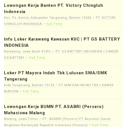
Lowongan Kerja Banten PT. Victory Chingluh
Indonesia
Kec. Ps. Kemis, Kabupaten Tangerang, Banten 15560
PT VICTORY
CHINGLUH INDONESIA
Full Time
Info Loker Karawang Kawasan KIIC | PT GS BATTERY
INDONESIA
Karawang, Jawa Barat 41361
PT. GS BATTERY INDONESIA | CAREER
GS BATTERY
Full Time
Loker PT Mayora Indah Tbk Lulusan SMA/SMK
Tangerang
Kota Tangerang, Banten 15135
PT MAYORA INDAH TBK | KARIER
MAYORA
Full Time
Lowongan Kerja BUMN PT. ASABRI (Persero)
Mahasiswa Malang
Malang, Jawa Timur
PT. ASABRI (Persero) PT Asuransi Sosial
Angkatan Bersenjata Republik Indonesia (Persero)
Full Time