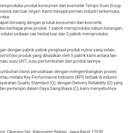
 memproduksi produk konsumen dan kosmetik Tempo Scan Group
esia dan luar negeri. Kami menjadi pemain industri terkemuka,
reka.
dapat bersaing dengan produk konsumen dan kosmetik
ksi berbagai jenis produk: 1 pabrik memproduksi sabun batangan;
duksi sediaan cair herbal luar dan 2 pabrik memproduksi
dengan pabrik-pabrik penghasil produk nutrisi yang selalu
rtofolio produk yang dihasilkan oleh 5 pabrik kami antara lain
si, susu UHT, susu pertumbuhan dan produk lainnya.
rtumbuhan bisnis perusahaan dengan mengembangkan proses
antau melalui Key Performance Indicator (KPI) terbaik di industri
atan Quality Standard (Q), dengan Delivery Reliability (D) yang
tu dari pemimpin dalam Daya Saing Biaya (C), kami menyebutnya
esmi, Cikarang Sel., Kabupaten Bekasi, Jawa Barat 17530