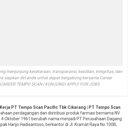
 menjunjung kesetaraan, transparansi, keadilan, integritas, dan
ra siapkan diri anda untuk dapat bergabung bersama Career
 | CAREER TEMPO SCAN | KUNJUNGI APPLY FOR JOBS
Kerja PT Tempo Scan Pacific Tbk Cikarang | PT Tempo Scan
sahaan perdagangan dan distribusi produk farmasi bernama NV
 4 Oktober 1961 berubah nama menjadi PT Perusahaan Dagang
pak Harijo Hadisantoso, berkantor di Jl. Kramat Raya No.100B,