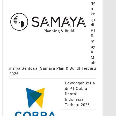
ga
n
ke
rja
di
PT
Sa
m
ay
a
M
ult
ikarya Sentosa (Samaya Plan & Build) Terbaru
2026
Lowongan kerja
di PT Cobra
Dental
Indonesia
Terbaru 2026