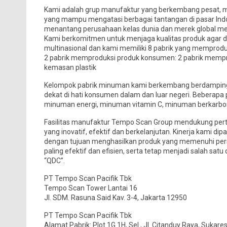
Kami adalah grup manufaktur yang berkembang pesat,
yang mampu mengatasi berbagai tantangan di pasar Indon
menantang perusahaan kelas dunia dan merek global me
Kami berkomitmen untuk menjaga kualitas produk agar 
multinasional dan kami memiliki 8 pabrik yang memprodu
2 pabrik memproduksi produk konsumen: 2 pabrik mempro
kemasan plastik
Kelompok pabrik minuman kami berkembang berdampingan 
dekat di hati konsumen dalam dan luar negeri. Beberapa po
minuman energi, minuman vitamin C, minuman berkarbona
Fasilitas manufaktur Tempo Scan Group mendukung pe
yang inovatif, efektif dan berkelanjutan. Kinerja kami dip
dengan tujuan menghasilkan produk yang memenuhi persyar
paling efektif dan efisien, serta tetap menjadi salah sa
“QDC”.
PT Tempo Scan Pacifik Tbk
Tempo Scan Tower Lantai 16
Jl. SDM. Rasuna Said Kav. 3-4, Jakarta 12950
PT Tempo Scan Pacifik Tbk
Alamat Pabrik: Plot 1G 1H, Sel., Jl. Citanduy Raya, Sukar