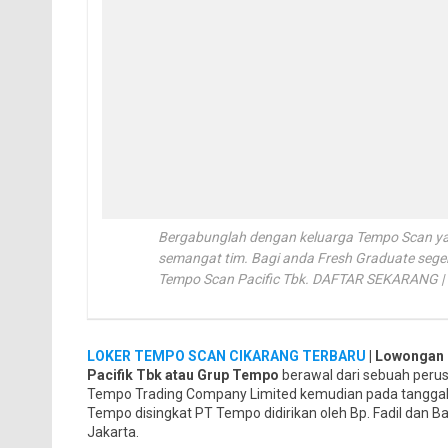
Bergabunglah dengan keluarga Tempo Scan yang
semangat tim. Bagi anda Fresh Graduate sege
Tempo Scan Pacific Tbk. DAFTAR SEKARANG
LOKER TEMPO SCAN CIKARANG TERBARU
| Lowongan 
Pacifik Tbk atau Grup Tempo
berawal dari sebuah peru
Tempo Trading Company Limited kemudian pada tanggal
Tempo disingkat PT Tempo didirikan oleh Bp. Fadil dan Ba
Jakarta.