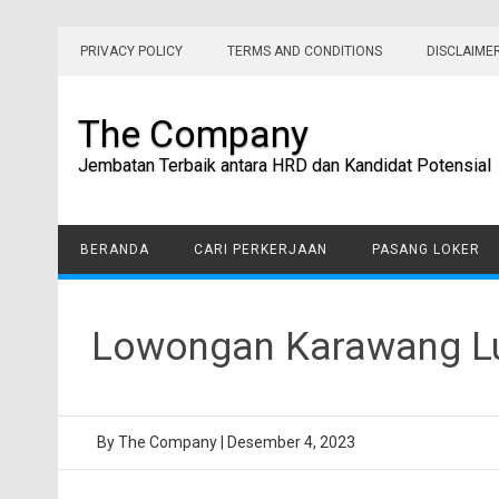
Skip
to
PRIVACY POLICY
TERMS AND CONDITIONS
DISCLAIME
content
The Company
Jembatan Terbaik antara HRD dan Kandidat Potensial
BERANDA
CARI PERKERJAAN
PASANG LOKER
Lowongan Karawang L
By
The Company
|
Desember 4, 2023