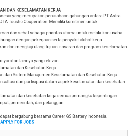
TAN DAN KESELAMATAN KERJA
donesia yang merupakan perusahaan gabungan antara PT Astra
YOTA Tsusho Cooperation. Memiliki komitmen untuk :
aman dan sehat sebagai prioritas utama untuk melakukan usaha
bungan dengan pekerjaan serta penyakit akibat kerja.
an dan mengkaji ulang tujuan, sasaran dan program keselamatan
yaratan lainnya yang relevan.
lamatan dan Kesehatan Kerja.
n dari Sistem Manajemen Keselamatan dan Kesehatan Kerja.
sultasi dan partisipasi dalam aspek keselamatan dan kesehatan
selamatan dan kesehatan kerja semua pemangku kepentingan
pat, pemerintah, dan pelanggan.
k dapat bergabung bersama Career GS Battery Indonesia.
APPLY FOR JOBS