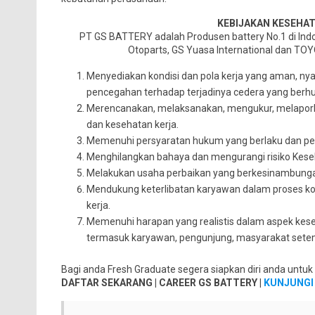
KEBIJAKAN KESEHA
PT GS BATTERY adalah Produsen battery No.1 di In
Otoparts, GS Yuasa International dan TO
Menyediakan kondisi dan pola kerja yang aman, ny
pencegahan terhadap terjadinya cedera yang berhu
Merencanakan, melaksanakan, mengukur, melapork
dan kesehatan kerja.
Memenuhi persyaratan hukum yang berlaku dan pers
Menghilangkan bahaya dan mengurangi risiko Kese
Melakukan usaha perbaikan yang berkesinambunga
Mendukung keterlibatan karyawan dalam proses kon
kerja.
Memenuhi harapan yang realistis dalam aspek ke
termasuk karyawan, pengunjung, masyarakat setem
Bagi anda Fresh Graduate segera siapkan diri anda untu
DAFTAR SEKARANG | CAREER GS BATTERY |
KUNJUNGI 