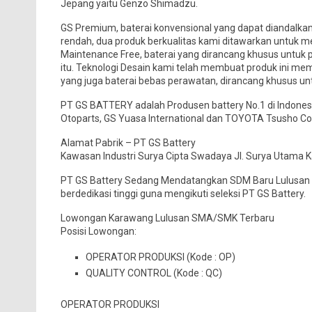
Jepang yaitu Genzo Shimadzu.
GS Premium, baterai konvensional yang dapat diandalkan
rendah, dua produk berkualitas kami ditawarkan untuk
Maintenance Free, baterai yang dirancang khusus untuk 
itu. Teknologi Desain kami telah membuat produk ini 
yang juga baterai bebas perawatan, dirancang khusus un
PT GS BATTERY adalah Produsen battery No.1 di Indone
Otoparts, GS Yuasa International dan TOYOTA Tsusho Co
Alamat Pabrik – PT GS Battery
Kawasan Industri Surya Cipta Swadaya Jl. Surya Utama Ka
PT GS Battery Sedang Mendatangkan SDM Baru Lulusan 
berdedikasi tinggi guna mengikuti seleksi PT GS Battery.
Lowongan Karawang Lulusan SMA/SMK Terbaru
Posisi Lowongan:
OPERATOR PRODUKSI (Kode : OP)
QUALITY CONTROL (Kode : QC)
OPERATOR PRODUKSI