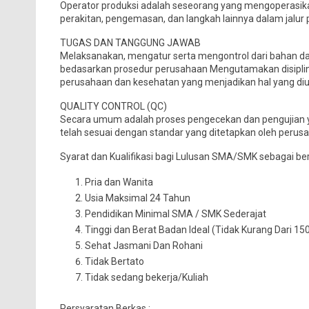
Operator produksi adalah seseorang yang mengoperasi
perakitan, pengemasan, dan langkah lainnya dalam jalur 
TUGAS DAN TANGGUNG JAWAB
Melaksanakan, mengatur serta mengontrol dari bahan das
bedasarkan prosedur perusahaan Mengutamakan disiplin
perusahaan dan kesehatan yang menjadikan hal yang d
QUALITY CONTROL (QC)
Secara umum adalah proses pengecekan dan pengujian y
telah sesuai dengan standar yang ditetapkan oleh perusa
Syarat dan Kualifikasi bagi Lulusan SMA/SMK sebagai ber
Pria dan Wanita
Usia Maksimal 24 Tahun
Pendidikan Minimal SMA / SMK Sederajat
Tinggi dan Berat Badan Ideal (Tidak Kurang Dari 1
Sehat Jasmani Dan Rohani
Tidak Bertato
Tidak sedang bekerja/Kuliah
Persyaratan Berkas :