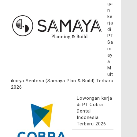
ga
n
ke
rja
di
PT
Sa
m
ay
a
M
ult
ikarya Sentosa (Samaya Plan & Build) Terbaru
2026
Lowongan kerja
di PT Cobra
Dental
Indonesia
Terbaru 2026