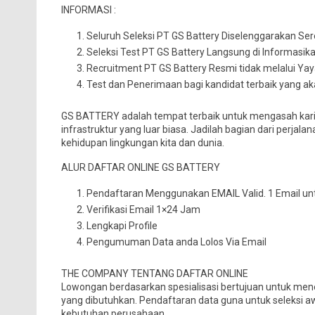
INFORMASI :
Seluruh Seleksi PT GS Battery Diselenggarakan Se
Seleksi Test PT GS Battery Langsung di Informasik
Recruitment PT GS Battery Resmi tidak melalui Ya
Test dan Penerimaan bagi kandidat terbaik yang 
GS BATTERY adalah tempat terbaik untuk mengasah karir
infrastruktur yang luar biasa. Jadilah bagian dari per
kehidupan lingkungan kita dan dunia.
ALUR DAFTAR ONLINE GS BATTERY
Pendaftaran Menggunakan EMAIL Valid. 1 Email unt
Verifikasi Email 1×24 Jam
Lengkapi Profile
Pengumuman Data anda Lolos Via Email
THE COMPANY TENTANG DAFTAR ONLINE
Lowongan berdasarkan spesialisasi bertujuan untuk mene
yang dibutuhkan. Pendaftaran data guna untuk seleksi a
kebutuhan perusahaan.