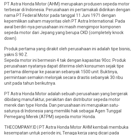
PT Astra Honda Motor (AHM) merupakan produsen sepeda motor
terbesar di Indonesia. Perusahaan ini pertamakali didirikan dengan
nama PT Federal Motor pada tanggal 11 Juni 1971 dengan
kepemilikan saham mayoritas oleh PT Astra International. Pada
awal berdiri-nya perusahaan ini masih mengimpor komponen
sepeda motor dari Jepang yang berupa CKD (completely knock
down).
Produk pertama yang dirakit oleh perusahaan ini adalah tipe bisnis,
yakni S 90 Z.
Sepeda motor ini bermesin 4 tak dengan kapasitas 90cc. Produk
perusahaan nyatanya dapat diterima oleh konsumen sejak tipe
pertama dilempar ke pasaran sebanyak 1500 unit. Buktinya,
permintaan semakin melonjak secara drastis sebanyak 30 ribu
unit pada tahun berikutnya.
PT Astra Honda Motor adalah sebuah perusahaan yang bergerak
dibidang manufaktur, perakitan dan distributor sepeda motor
merek dan type Honda. Dan perusahaan ini merupakan satu-
satunya di Indonesia yang memiliki hak sebagai Agen Tunggal
Pemegang Merek (ATPM) sepeda motor Honda.
THECOMPANY.ID | PT Astra Honda Motor AHM kembali membuka
kesempatan untuk periode ini, Tenaga kerja yang dicari pada