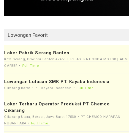
Lowongan Favorit
Loker Pabrik Serang Banten
Kota Serang, Provinsi Banten 42455
PT ASTRA HONDA MOTOR | AHM
CAREER
Full Time
Lowongan Lulusan SMK PT. Kayaba Indonesia
Cikarang Barat
PT. Kayaba Indonesia
Full Time
Loker Terbaru Operator Produksi PT Chemco
Cikarang
Cikarang Utara, Bekasi, Jawa Barat 17530
PT CHEMCO HARAPAN
NUSANTARA
Full Time