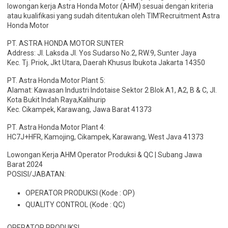
lowongan kerja Astra Honda Motor (AHM) sesuai dengan kriteria
atau kualifikasi yang sudah ditentukan oleh TIM’Recruitment Astra
Honda Motor
PT. ASTRA HONDA MOTOR SUNTER
Address: Jl. Laksda Jl. Yos Sudarso No.2, RW.9, Sunter Jaya
Kec. Tj. Priok, Jkt Utara, Daerah Khusus Ibukota Jakarta 14350
PT. Astra Honda Motor Plant 5:
Alamat: Kawasan Industri Indotaise Sektor 2 Blok A1, A2, B & C, Jl.
Kota Bukit Indah Raya,Kalihurip
Kec. Cikampek, Karawang, Jawa Barat 41373
PT. Astra Honda Motor Plant 4:
HC7J+HFR, Kamojing, Cikampek, Karawang, West Java 41373
Lowongan Kerja AHM Operator Produksi & QC | Subang Jawa
Barat 2024
POSISI/JABATAN:
OPERATOR PRODUKSI (Kode : OP)
QUALITY CONTROL (Kode : QC)
OPERATOR PRODUKSI