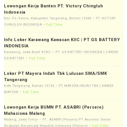
Lowongan Kerja Banten PT. Victory Chingluh
Indonesia
Kec. Ps. Kemis, Kabupaten Tangerang, Banten 15560
PT VICTORY
CHINGLUH INDONESIA
Full Time
Info Loker Karawang Kawasan KIIC | PT GS BATTERY
INDONESIA
Karawang, Jawa Barat 41361
PT. GS BATTERY INDONESIA | CAREER
GS BATTERY
Full Time
Loker PT Mayora Indah Tbk Lulusan SMA/SMK
Tangerang
Kota Tangerang, Banten 15135
PT MAYORA INDAH TBK | KARIER
MAYORA
Full Time
Lowongan Kerja BUMN PT. ASABRI (Persero)
Mahasiswa Malang
Malang, Jawa Timur
PT. ASABRI (Persero) PT Asuransi Sosial
Angkatan Bersenjata Republik Indonesia (Persero)
Full Time