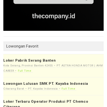
Lowongan Favorit
Loker Pabrik Serang Banten
Kota Serang, Provinsi Banten 42455
PT ASTRA HONDA MOTOR | AHM
CAREER
Full Time
Lowongan Lulusan SMK PT. Kayaba Indonesia
Cikarang Barat
PT. Kayaba Indonesia
Full Time
Loker Terbaru Operator Produksi PT Chemco
Cikarang