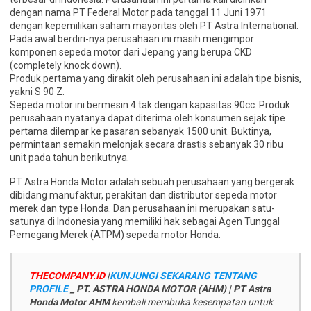
dengan nama PT Federal Motor pada tanggal 11 Juni 1971
dengan kepemilikan saham mayoritas oleh PT Astra International.
Pada awal berdiri-nya perusahaan ini masih mengimpor
komponen sepeda motor dari Jepang yang berupa CKD
(completely knock down).
Produk pertama yang dirakit oleh perusahaan ini adalah tipe bisnis,
yakni S 90 Z.
Sepeda motor ini bermesin 4 tak dengan kapasitas 90cc. Produk
perusahaan nyatanya dapat diterima oleh konsumen sejak tipe
pertama dilempar ke pasaran sebanyak 1500 unit. Buktinya,
permintaan semakin melonjak secara drastis sebanyak 30 ribu
unit pada tahun berikutnya.
PT Astra Honda Motor adalah sebuah perusahaan yang bergerak
dibidang manufaktur, perakitan dan distributor sepeda motor
merek dan type Honda. Dan perusahaan ini merupakan satu-
satunya di Indonesia yang memiliki hak sebagai Agen Tunggal
Pemegang Merek (ATPM) sepeda motor Honda.
THECOMPANY.ID
|
KUNJUNGI SEKARANG TENTANG
PROFILE
_ PT. ASTRA HONDA MOTOR (AHM) | PT Astra
Honda Motor AHM
kembali membuka kesempatan untuk