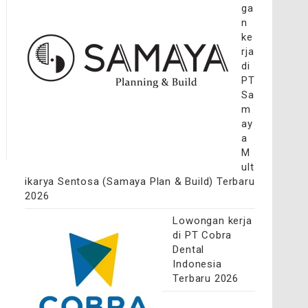
ga
n
ke
rja
di
PT
Sa
m
ay
a
M
ult
ikarya Sentosa (Samaya Plan & Build) Terbaru
2026
Lowongan kerja
di PT Cobra
Dental
Indonesia
Terbaru 2026