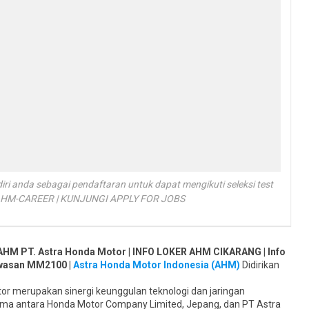
iri anda sebagai pendaftaran untuk dapat mengikuti seleksi test
 AHM-CAREER | KUNJUNGI APPLY FOR JOBS
 AHM PT. Astra Honda Motor | INFO LOKER AHM CIKARANG | Info
awasan MM2100 |
Astra Honda Motor Indonesia (AHM)
Didirikan
or merupakan sinergi keunggulan teknologi dan jaringan
ma antara Honda Motor Company Limited, Jepang, dan PT Astra