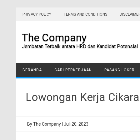
Skip
to
PRIVACY POLICY
TERMS AND CONDITIONS
DISCLAIME
content
The Company
Jembatan Terbaik antara HRD dan Kandidat Potensial
BERANDA
CARI PERKERJAAN
PASANG LOKER
Lowongan Kerja Cikar
By
The Company
|
Juli 20, 2023