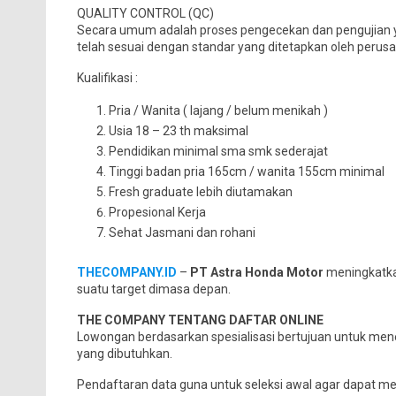
QUALITY CONTROL (QC)
Secara umum adalah proses pengecekan dan pengujian y
telah sesuai dengan standar yang ditetapkan oleh perusa
Kualifikasi :
Pria / Wanita ( lajang / belum menikah )
Usia 18 – 23 th maksimal
Pendidikan minimal sma smk sederajat
Tinggi badan pria 165cm / wanita 155cm minimal
Fresh graduate lebih diutamakan
Propesional Kerja
Sehat Jasmani dan rohani
THECOMPANY.ID
–
PT Astra Honda Motor
meningkatka
suatu target dimasa depan.
THE COMPANY TENTANG DAFTAR ONLINE
Lowongan berdasarkan spesialisasi bertujuan untuk mene
yang dibutuhkan.
Pendaftaran data guna untuk seleksi awal agar dapat me