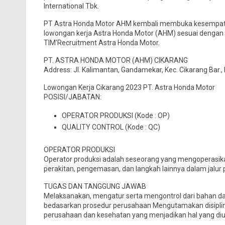
International Tbk.
PT Astra Honda Motor AHM kembali membuka kesempatan 
lowongan kerja Astra Honda Motor (AHM) sesuai dengan kr
TIM’Recruitment Astra Honda Motor.
PT. ASTRA HONDA MOTOR (AHM) CIKARANG
Address: Jl. Kalimantan, Gandamekar, Kec. Cikarang Bar.
Lowongan Kerja Cikarang 2023 PT. Astra Honda Motor
POSISI/JABATAN:
OPERATOR PRODUKSI (Kode : OP)
QUALITY CONTROL (Kode : QC)
OPERATOR PRODUKSI
Operator produksi adalah seseorang yang mengoperasi
perakitan, pengemasan, dan langkah lainnya dalam jalur 
TUGAS DAN TANGGUNG JAWAB
Melaksanakan, mengatur serta mengontrol dari bahan das
bedasarkan prosedur perusahaan Mengutamakan disiplin
perusahaan dan kesehatan yang menjadikan hal yang d