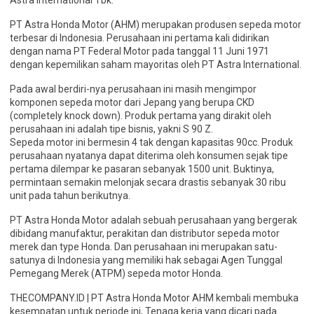
Astra International Tbk.
PT Astra Honda Motor (AHM) merupakan produsen sepeda motor
terbesar di Indonesia. Perusahaan ini pertama kali didirikan
dengan nama PT Federal Motor pada tanggal 11 Juni 1971
dengan kepemilikan saham mayoritas oleh PT Astra International.
Pada awal berdiri-nya perusahaan ini masih mengimpor
komponen sepeda motor dari Jepang yang berupa CKD
(completely knock down). Produk pertama yang dirakit oleh
perusahaan ini adalah tipe bisnis, yakni S 90 Z.
Sepeda motor ini bermesin 4 tak dengan kapasitas 90cc. Produk
perusahaan nyatanya dapat diterima oleh konsumen sejak tipe
pertama dilempar ke pasaran sebanyak 1500 unit. Buktinya,
permintaan semakin melonjak secara drastis sebanyak 30 ribu
unit pada tahun berikutnya.
PT Astra Honda Motor adalah sebuah perusahaan yang bergerak
dibidang manufaktur, perakitan dan distributor sepeda motor
merek dan type Honda. Dan perusahaan ini merupakan satu-
satunya di Indonesia yang memiliki hak sebagai Agen Tunggal
Pemegang Merek (ATPM) sepeda motor Honda.
THECOMPANY.ID | PT Astra Honda Motor AHM kembali membuka
kesempatan untuk periode ini, Tenaga kerja yang dicari pada