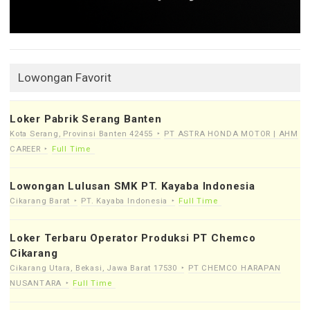
Lowongan Favorit
Loker Pabrik Serang Banten
Kota Serang, Provinsi Banten 42455
PT ASTRA HONDA MOTOR | AHM
CAREER
Full Time
Lowongan Lulusan SMK PT. Kayaba Indonesia
Cikarang Barat
PT. Kayaba Indonesia
Full Time
Loker Terbaru Operator Produksi PT Chemco
Cikarang
Cikarang Utara, Bekasi, Jawa Barat 17530
PT CHEMCO HARAPAN
NUSANTARA
Full Time