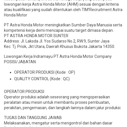
lowongan kerja Astra Honda Motor (AHM) sesuai dengan kriteria
atau kualifikasi yang sudah ditentukan oleh TIM’Recruitment Astra
Honda Motor
PT Astra Honda Motor meningkatkan Sumber Daya Manusia serta
kompetensi kerja demi mencapai suatu target dimasa depan.
PT ASTRA HONDA MOTOR SUNTER
Address: Jl. Laksda Jl. Yos Sudarso No.2, RW.9, Sunter Jaya
Kec. Tj. Priok, Jkt Utara, Daerah Khusus Ibukota Jakarta 14350.
Lowongan Kerja Indramayu PT Astra Honda Motor Company
POSISI/JABATAN:
OPERATOR PRODUKSI (Kode : OP)
QUALITY CONTROL (Kode : QC)
OPERATOR PRODUKSI
Operator produksi adalah seseorang yang mengoperasikan
peralatan atau mesin untuk membantu proses pembuatan,
perakitan, pengemasan, dan langkah lainnya dalam jalur produksi.
TUGAS DAN TANGGUNG JAWAB
Melaksanakan, mengatur serta mengontrol dari bahan dasar