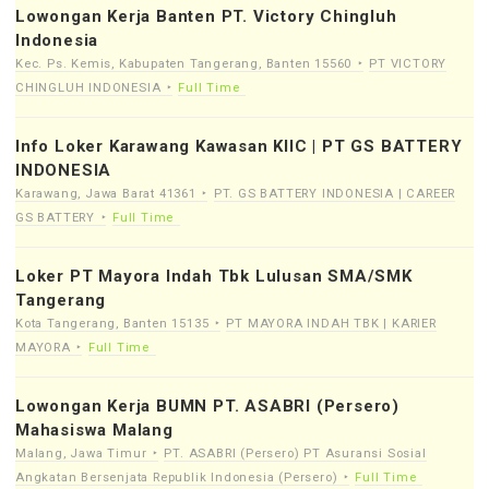
Lowongan Kerja Banten PT. Victory Chingluh
Indonesia
Kec. Ps. Kemis, Kabupaten Tangerang, Banten 15560
PT VICTORY
CHINGLUH INDONESIA
Full Time
Info Loker Karawang Kawasan KIIC | PT GS BATTERY
INDONESIA
Karawang, Jawa Barat 41361
PT. GS BATTERY INDONESIA | CAREER
GS BATTERY
Full Time
Loker PT Mayora Indah Tbk Lulusan SMA/SMK
Tangerang
Kota Tangerang, Banten 15135
PT MAYORA INDAH TBK | KARIER
MAYORA
Full Time
Lowongan Kerja BUMN PT. ASABRI (Persero)
Mahasiswa Malang
Malang, Jawa Timur
PT. ASABRI (Persero) PT Asuransi Sosial
Angkatan Bersenjata Republik Indonesia (Persero)
Full Time