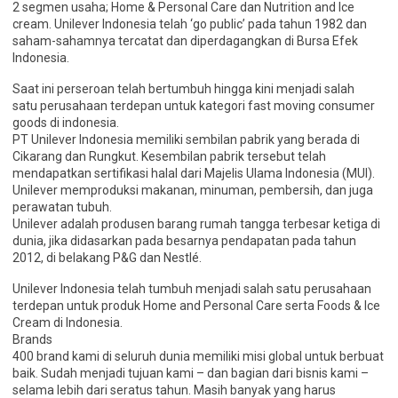
2 segmen usaha; Home & Personal Care dan Nutrition and Ice
cream. Unilever Indonesia telah ‘go public’ pada tahun 1982 dan
saham-sahamnya tercatat dan diperdagangkan di Bursa Efek
Indonesia.
Saat ini perseroan telah bertumbuh hingga kini menjadi salah
satu perusahaan terdepan untuk kategori fast moving consumer
goods di indonesia.
PT Unilever Indonesia memiliki sembilan pabrik yang berada di
Cikarang dan Rungkut. Kesembilan pabrik tersebut telah
mendapatkan sertifikasi halal dari Majelis Ulama Indonesia (MUI).
Unilever memproduksi makanan, minuman, pembersih, dan juga
perawatan tubuh.
Unilever adalah produsen barang rumah tangga terbesar ketiga di
dunia, jika didasarkan pada besarnya pendapatan pada tahun
2012, di belakang P&G dan Nestlé.
Unilever Indonesia telah tumbuh menjadi salah satu perusahaan
terdepan untuk produk Home and Personal Care serta Foods & Ice
Cream di Indonesia.
Brands
400 brand kami di seluruh dunia memiliki misi global untuk berbuat
baik. Sudah menjadi tujuan kami – dan bagian dari bisnis kami –
selama lebih dari seratus tahun. Masih banyak yang harus