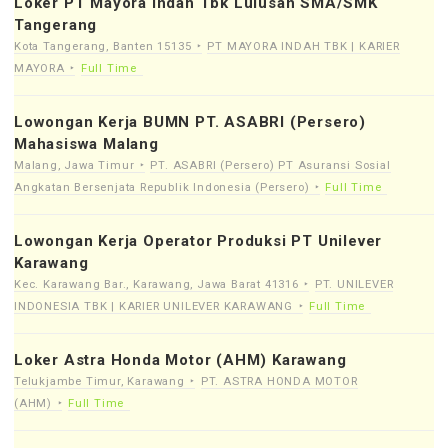
Loker PT Mayora Indah Tbk Lulusan SMA/SMK
Tangerang
Kota Tangerang, Banten 15135
PT MAYORA INDAH TBK | KARIER
MAYORA
Full Time
Lowongan Kerja BUMN PT. ASABRI (Persero)
Mahasiswa Malang
Malang, Jawa Timur
PT. ASABRI (Persero) PT Asuransi Sosial
Angkatan Bersenjata Republik Indonesia (Persero)
Full Time
Lowongan Kerja Operator Produksi PT Unilever
Karawang
Kec. Karawang Bar., Karawang, Jawa Barat 41316
PT. UNILEVER
INDONESIA TBK | KARIER UNILEVER KARAWANG
Full Time
Loker Astra Honda Motor (AHM) Karawang
Telukjambe Timur, Karawang
PT. ASTRA HONDA MOTOR
(AHM)
Full Time