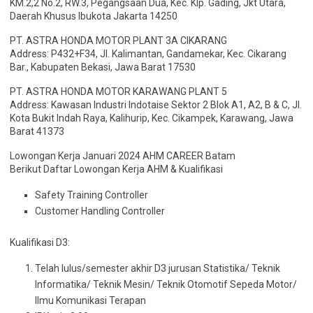
KM.2,2 No.2, RW.3, Pegangsaan Dua, Kec. Klp. Gading, Jkt Utara,
Daerah Khusus Ibukota Jakarta 14250
PT. ASTRA HONDA MOTOR PLANT 3A CIKARANG
Address: P432+F34, Jl. Kalimantan, Gandamekar, Kec. Cikarang
Bar., Kabupaten Bekasi, Jawa Barat 17530
PT. ASTRA HONDA MOTOR KARAWANG PLANT 5
Address: Kawasan Industri Indotaise Sektor 2 Blok A1, A2, B & C, Jl.
Kota Bukit Indah Raya, Kalihurip, Kec. Cikampek, Karawang, Jawa
Barat 41373
Lowongan Kerja Januari 2024 AHM CAREER Batam
Berikut Daftar Lowongan Kerja AHM & Kualifikasi
Safety Training Controller
Customer Handling Controller
Kualifikasi D3:
Telah lulus/semester akhir D3 jurusan Statistika/ Teknik
Informatika/ Teknik Mesin/ Teknik Otomotif Sepeda Motor/
Ilmu Komunikasi Terapan