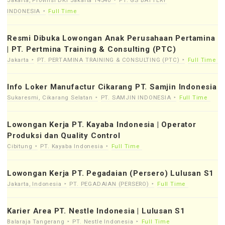
Jakarta, Provinsi DKI Jakarta 14540
PT. GS BATTERY
INDONESIA
Full Time
Resmi Dibuka Lowongan Anak Perusahaan Pertamina
| PT. Pertmina Training & Consulting (PTC)
Jakarta
PT. PERTAMINA TRAINING & CONSULTING (PTC)
Full Time
Info Loker Manufactur Cikarang PT. Samjin Indonesia
Sukaresmi, Cikarang Selatan
PT. SAMJIN INDONESIA
Full Time
Lowongan Kerja PT. Kayaba Indonesia | Operator
Produksi dan Quality Control
Cibitung
PT. Kayaba Indonesia
Full Time
Lowongan Kerja PT. Pegadaian (Persero) Lulusan S1
Jakarta, Indonesia
PT. PEGADAIAN (PERSERO)
Full Time
Karier Area PT. Nestle Indonesia | Lulusan S1
Balaraja Tangerang
PT. Nestle Indonesia
Full Time