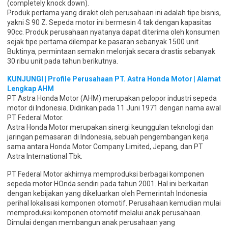
(completely knock down).
Produk pertama yang dirakit oleh perusahaan ini adalah tipe bisnis,
yakni S 90 Z. Sepeda motor ini bermesin 4 tak dengan kapasitas
90cc. Produk perusahaan nyatanya dapat diterima oleh konsumen
sejak tipe pertama dilempar ke pasaran sebanyak 1500 unit.
Buktinya, permintaan semakin melonjak secara drastis sebanyak
30 ribu unit pada tahun berikutnya.
KUNJUNGI | Profile Perusahaan PT. Astra Honda Motor | Alamat
Lengkap AHM
PT Astra Honda Motor (AHM) merupakan pelopor industri sepeda
motor di Indonesia. Didirikan pada 11 Juni 1971 dengan nama awal
PT Federal Motor.
Astra Honda Motor merupakan sinergi keunggulan teknologi dan
jaringan pemasaran di Indonesia, sebuah pengembangan kerja
sama antara Honda Motor Company Limited, Jepang, dan PT
Astra International Tbk.
PT Federal Motor akhirnya memproduksi berbagai komponen
sepeda motor HOnda sendiri pada tahun 2001. Hal ini berkaitan
dengan kebijakan yang dikeluarkan oleh Pemerintah Indonesia
perihal lokalisasi komponen otomotif. Perusahaan kemudian mulai
memproduksi komponen otomotif melalui anak perusahaan.
Dimulai dengan membangun anak perusahaan yang