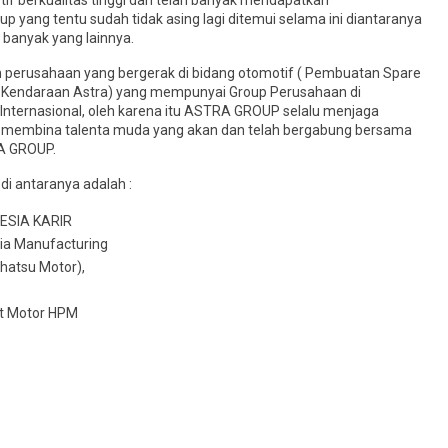
if berkualitas tinggi dan telah banyak mendapatkan
 yang tentu sudah tidak asing lagi ditemui selama ini diantaranya
banyak yang lainnya.
h perusahaan yang bergerak di bidang otomotif ( Pembuatan Spare
n Kendaraan Astra) yang mempunyai Group Perusahaan di
Internasional, oleh karena itu ASTRA GROUP selalu menjaga
 membina talenta muda yang akan dan telah bergabung bersama
A GROUP.
i antaranya adalah :
ESIA KARIR
ia Manufacturing
hatsu Motor),
t Motor HPM