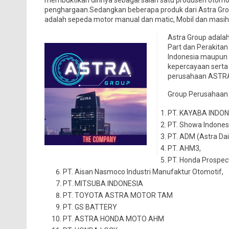
membuktikan dirinya sebagai salah satu produsen otomot
penghargaan.Sedangkan beberapa produk dari Astra Group
adalah sepeda motor manual dan matic, Mobil dan masih 
Astra Group adala
Part dan Perakita
Indonesia maupun 
kepercayaan serta
perusahaan ASTR
Group Perusahaan d
PT. KAYABA INDON
PT. Showa Indones
PT. ADM (Astra Dai
PT. AHM3,
PT. Honda Prospec
PT. Aisan Nasmoco Industri Manufaktur Otomotif,
PT. MITSUBA INDONESIA
PT. TOYOTA ASTRA MOTOR TAM
PT. GS BATTERY
PT. ASTRA HONDA MOTO AHM