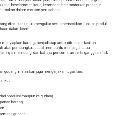
ar “baku” menjadi bahan jadi proses produksi dengan target
 kerja, keselamatan kerja, keamanan berstandarkan prosedur
iutamakan dalam cacatan perusahaan.
ang dilakukan untuk mengukur serta memastikan kualitas produk
haan dalam bisnis.
menyiapkan barang menjadi siap untuk ditransportasikan,
a wadah atau pembungkus dapat membantu mencegah atau
alamnya, melindungi dari bahaya pencemaran serta gangguan fisik
usi gudang, melainkan juga mengerjakan tugas lain.
erikut:
dari produksi maupun ke gudang.
panan barang.
en.
ventaris gudang.