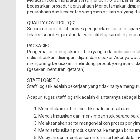
Melaksanakan, mengatur serta mengontrol dari bahan das
bedasarkan prosedur perusahaan Mengutamakan disiplin
perusahaan dan kesehatan yang menjadikan hal yang d
QUALITY CONTROL (QC)
Secara umum adalah proses pengecekan dan pengujian y
telah sesuai dengan standar yang ditetapkan oleh perusa
PACKAGING
Pengemasan merupakan sistem yang terkoordinasi untuk 
didistribusikan, disimpan, dijual, dan dipakai. Adany
mengurangi kerusakan, melindungi produk yang ada di d
(gesekan, benturan, getaran)
STAFF LOGISTIK
Staff logistik adalah pekerjaan yang tidak hanya mengur
Adapun tugas staff logistik adalah di antaranya sebagai b
Menentukan sistem logistik suatu perusahaan.
Mendistribusikan dan menyimpan stok barang baik 
Melaksanakan serta mengendalikan proses penyim
Mendistribusikan produk sampai ke tangan konsum
Melayani dan memberikan informasi terkait data in