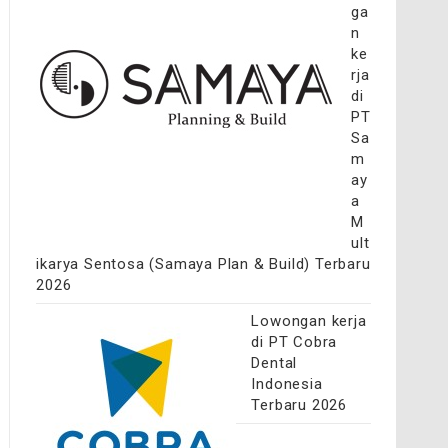
ga
n
ke
rja
di
PT
Sa
m
ay
a
M
ult
ikarya Sentosa (Samaya Plan & Build) Terbaru
2026
Lowongan kerja
di PT Cobra
Dental
Indonesia
Terbaru 2026