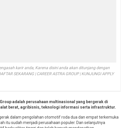
gasah karir anda, Karena disini anda akan ditunjang dengan
asa. DAFTAR SEKARANG | CAREER ASTRA GROUP | KUNJUNGI APPLY
roup adalah perusahaan multinasional yang bergerak di
at berat, agribisnis, teknologi informasi serta infrastruktur.
gerak dalam pengolahan otomotif roda dua dan empat terkemuka
elah itu sudah menjadi perusahaan populer. Dan selanjutnya