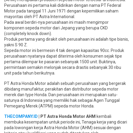
Perusahaan ini pertama kali didirikan dengan nama PT Federal
Motor pada tanggal 11 Juni 1971 dengan kepemilikan saham
mayoritas oleh PT Astra International.
Pada awal berdiri-nya perusahaan ini masih mengimpor
komponen sepeda motor dari Jepang yang berupa CKD
(completely knock down).
Produk pertama yang dirakit oleh perusahaan ini adalah tipe bisnis,
yakni S 90 Z.
Sepeda motor ini bermesin 4 tak dengan kapasitas 90cc. Produk
perusahaan nyatanya dapat diterima oleh konsumen sejak tipe
pertama dilempar ke pasaran sebanyak 1500 unit. Buktinya,
permintaan semakin melonjak secara drastis sebanyak 30 ribu
unit pada tahun berikutnya.
PT Astra Honda Motor adalah sebuah perusahaan yang bergerak
dibidang manufaktur, perakitan dan distributor sepeda motor
merek dan type Honda. Dan perusahaan ini merupakan satu-
satunya di Indonesia yang memiliki hak sebagai Agen Tunggal
Pemegang Merek (ATPM) sepeda motor Honda.
THECOMPANY.ID
| PT Astra Honda Motor AHM
kembali
membuka kesempatan untuk periode ini, Tenaga kerja yang dicari
pada lowongan kerja Astra Honda Motor (AHM) sesuai dengan