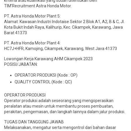
kriteria atau kualifikasi yang sudah ditentukan oleh
TIM’Recruitment Astra Honda Motor.
PT. Astra Honda Motor Plant 5:
Alamat: Kawasan Industri Indotaise Sektor 2 Blok A1, A2, B & C, Jl.
Kota Bukit Indah Raya, Kalihurip, Kec. Cikampek, Karawang, Jawa
Barat 41373
PT. Astra Honda Motor Plant 4:
HC7J+HFR, Kamojing, Cikampek, Karawang, West Java 41373
Lowongan Kerja Karawang AHM Cikampek 2023
POSISI/JABATAN:
OPERATOR PRODUKSI (Kode : OP)
QUALITY CONTROL (Kode : QC)
OPERATOR PRODUKSI
Operator produksi adalah seseorang yang mengoperasikan
peralatan atau mesin untuk membantu proses pembuatan,
perakitan, pengemasan, dan langkah lainnya dalam jalur produksi.
TUGAS DAN TANGGUNG JAWAB
Melaksanakan, mengatur serta mengontrol dari bahan dasar