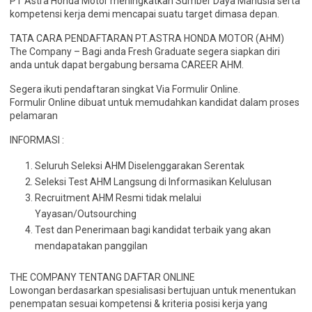
PT Astra Honda Motor meningkatkan Sumber Daya Manusia serta
kompetensi kerja demi mencapai suatu target dimasa depan.
TATA CARA PENDAFTARAN PT.ASTRA HONDA MOTOR (AHM)
The Company – Bagi anda Fresh Graduate segera siapkan diri
anda untuk dapat bergabung bersama CAREER AHM.
Segera ikuti pendaftaran singkat Via Formulir Online.
Formulir Online dibuat untuk memudahkan kandidat dalam proses
pelamaran
INFORMASI :
Seluruh Seleksi AHM Diselenggarakan Serentak
Seleksi Test AHM Langsung di Informasikan Kelulusan
Recruitment AHM Resmi tidak melalui
Yayasan/Outsourching
Test dan Penerimaan bagi kandidat terbaik yang akan
mendapatakan panggilan
THE COMPANY TENTANG DAFTAR ONLINE
Lowongan berdasarkan spesialisasi bertujuan untuk menentukan
penempatan sesuai kompetensi & kriteria posisi kerja yang