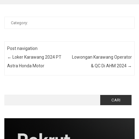
Category:
Post navigation
←
Loker Karawang 2024 PT
Lowongan Karawang Operator
Astra Honda Motor
& QC Di AHM 2024
→
Cari
untuk: