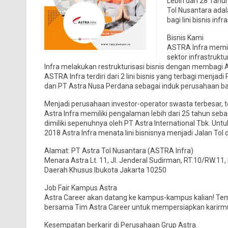
Lebih dari 28 Tahu
Tol Nusantara adal
bagi lini bisnis infr
Bisnis Kami
ASTRA Infra memili
sektor infrastrukt
Infra melakukan restrukturisasi bisnis dengan membagi AST
ASTRA Infra terdiri dari 2 lini bisnis yang terbagi menjadi
dan PT Astra Nusa Perdana sebagai induk perusahaan bagi li
Menjadi perusahaan investor-operator swasta terbesar, ter
Astra Infra memiliki pengalaman lebih dari 25 tahun sebaga
dimiliki sepenuhnya oleh PT Astra International Tbk. U
2018 Astra Infra menata lini bisnisnya menjadi Jalan Tol 
Alamat: PT Astra Tol Nusantara (ASTRA Infra)
Menara Astra Lt. 11, Jl. Jenderal Sudirman, RT.10/RW.11
Daerah Khusus Ibukota Jakarta 10250
Job Fair Kampus Astra
Astra Career akan datang ke kampus-kampus kalian! Te
bersama Tim Astra Career untuk mempersiapkan karirm
Kesempatan berkarir di Perusahaan Grup Astra.