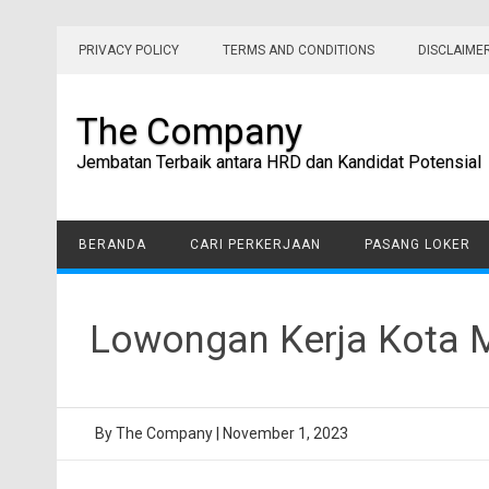
Skip
to
PRIVACY POLICY
TERMS AND CONDITIONS
DISCLAIME
content
The Company
Jembatan Terbaik antara HRD dan Kandidat Potensial
BERANDA
CARI PERKERJAAN
PASANG LOKER
Lowongan Kerja Kota M
By
The Company
|
November 1, 2023