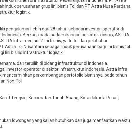
n Berkomitmen di Infrastruktur Keberlanjutan Indonesia. PT Astra
ah induk perusahaan grup lini bisnis Tol dan PT Astra Nusa Perdana
astruktur logistik.
ki pengalaman lebih dari 28 tahun sebagai investor-operator di
ur Indonesia. Berkaca pada perkembangan portofolio bisnis, ASTRA
RA Infra menjadi 2 lini bisnis, yaitu tol dan pelabuhan.
 PT Astra Tol Nusantara sebagai induk perusahaan bagi lini bisnis tol
ni bisnis infrastruktur logistik.
nama, dan terpilih di bidang infrastruktur di Indonesia.
i investor-operator di sektor infrastruktur Indonesia. Astra Infra
ntuk mencerminkan perkembangan portofolio bisnisnya, pada tahun
dan Non-Tol.
, Karet Tengsin, Kecamatan Tanah Abang, Kota Jakarta Pusat,
mukan lowongan yang kalian butuhkan dan juga manfaatkan waktu
u.