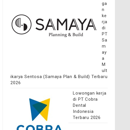
ga
n
ke
rja
di
PT
Sa
m
ay
a
M
ult
ikarya Sentosa (Samaya Plan & Build) Terbaru
2026
Lowongan kerja
di PT Cobra
Dental
Indonesia
Terbaru 2026