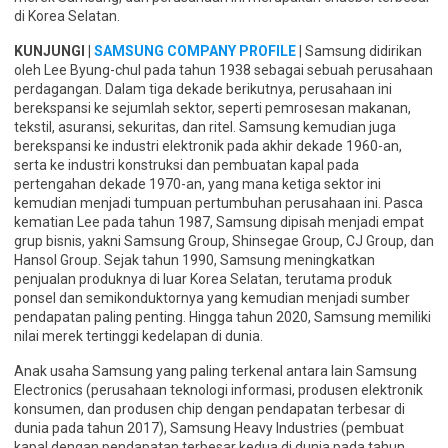
di Korea Selatan.
KUNJUNGI |
SAMSUNG COMPANY PROFILE
| Samsung didirikan
oleh Lee Byung-chul pada tahun 1938 sebagai sebuah perusahaan
perdagangan. Dalam tiga dekade berikutnya, perusahaan ini
berekspansi ke sejumlah sektor, seperti pemrosesan makanan,
tekstil, asuransi, sekuritas, dan ritel. Samsung kemudian juga
berekspansi ke industri elektronik pada akhir dekade 1960-an,
serta ke industri konstruksi dan pembuatan kapal pada
pertengahan dekade 1970-an, yang mana ketiga sektor ini
kemudian menjadi tumpuan pertumbuhan perusahaan ini. Pasca
kematian Lee pada tahun 1987, Samsung dipisah menjadi empat
grup bisnis, yakni Samsung Group, Shinsegae Group, CJ Group, dan
Hansol Group. Sejak tahun 1990, Samsung meningkatkan
penjualan produknya di luar Korea Selatan, terutama produk
ponsel dan semikonduktornya yang kemudian menjadi sumber
pendapatan paling penting. Hingga tahun 2020, Samsung memiliki
nilai merek tertinggi kedelapan di dunia.
Anak usaha Samsung yang paling terkenal antara lain Samsung
Electronics (perusahaan teknologi informasi, produsen elektronik
konsumen, dan produsen chip dengan pendapatan terbesar di
dunia pada tahun 2017), Samsung Heavy Industries (pembuat
kapal dengan pendapatan terbesar kedua di dunia pada tahun