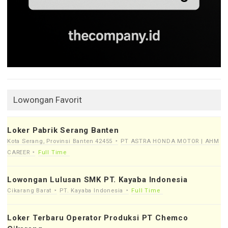
Lowongan Favorit
Loker Pabrik Serang Banten
Kota Serang, Provinsi Banten 42455
PT ASTRA HONDA MOTOR | AHM
CAREER
Full Time
Lowongan Lulusan SMK PT. Kayaba Indonesia
Cikarang Barat
PT. Kayaba Indonesia
Full Time
Loker Terbaru Operator Produksi PT Chemco