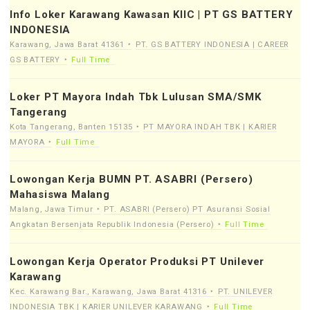
Info Loker Karawang Kawasan KIIC | PT GS BATTERY
INDONESIA
Karawang, Jawa Barat 41361
PT. GS BATTERY INDONESIA | CAREER
GS BATTERY
Full Time
Loker PT Mayora Indah Tbk Lulusan SMA/SMK
Tangerang
Kota Tangerang, Banten 15135
PT MAYORA INDAH TBK | KARIER
MAYORA
Full Time
Lowongan Kerja BUMN PT. ASABRI (Persero)
Mahasiswa Malang
Malang, Jawa Timur
PT. ASABRI (Persero) PT Asuransi Sosial
Angkatan Bersenjata Republik Indonesia (Persero)
Full Time
Lowongan Kerja Operator Produksi PT Unilever
Karawang
Kec. Karawang Bar., Karawang, Jawa Barat 41316
PT. UNILEVER
INDONESIA TBK | KARIER UNILEVER KARAWANG
Full Time