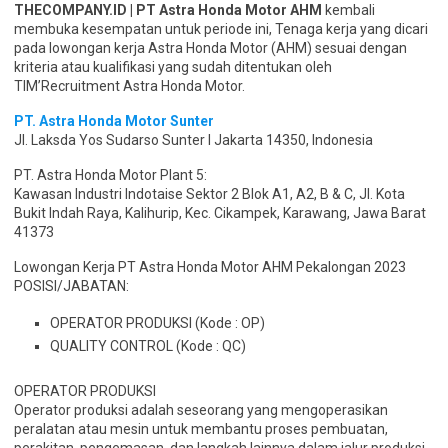
THECOMPANY.ID | PT Astra Honda Motor AHM
kembali
membuka kesempatan untuk periode ini, Tenaga kerja yang dicari
pada lowongan kerja Astra Honda Motor (AHM) sesuai dengan
kriteria atau kualifikasi yang sudah ditentukan oleh
TIM’Recruitment Astra Honda Motor.
PT. Astra Honda Motor Sunter
Jl. Laksda Yos Sudarso Sunter I Jakarta 14350, Indonesia
PT. Astra Honda Motor Plant 5:
Kawasan Industri Indotaise Sektor 2 Blok A1, A2, B & C, Jl. Kota
Bukit Indah Raya, Kalihurip, Kec. Cikampek, Karawang, Jawa Barat
41373
Lowongan Kerja PT Astra Honda Motor AHM Pekalongan 2023
POSISI/JABATAN:
OPERATOR PRODUKSI (Kode : OP)
QUALITY CONTROL (Kode : QC)
OPERATOR PRODUKSI
Operator produksi adalah seseorang yang mengoperasikan
peralatan atau mesin untuk membantu proses pembuatan,