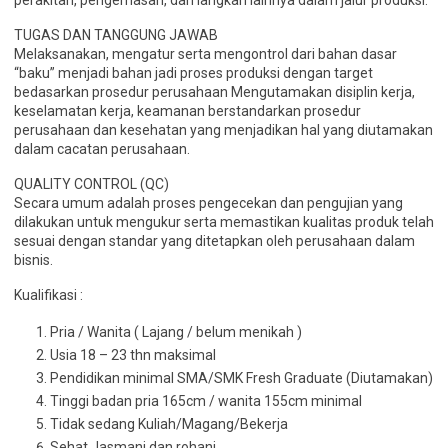
perakitan, pengemasan, dan langkah lainnya dalam jalur produksi.
TUGAS DAN TANGGUNG JAWAB
Melaksanakan, mengatur serta mengontrol dari bahan dasar
“baku” menjadi bahan jadi proses produksi dengan target
bedasarkan prosedur perusahaan Mengutamakan disiplin kerja,
keselamatan kerja, keamanan berstandarkan prosedur
perusahaan dan kesehatan yang menjadikan hal yang diutamakan
dalam cacatan perusahaan.
QUALITY CONTROL (QC)
Secara umum adalah proses pengecekan dan pengujian yang
dilakukan untuk mengukur serta memastikan kualitas produk telah
sesuai dengan standar yang ditetapkan oleh perusahaan dalam
bisnis.
Kualifikasi :
Pria / Wanita ( Lajang / belum menikah )
Usia 18 – 23 thn maksimal
Pendidikan minimal SMA/SMK Fresh Graduate (Diutamakan)
Tinggi badan pria 165cm / wanita 155cm minimal
Tidak sedang Kuliah/Magang/Bekerja
Sehat Jasmani dan rohani