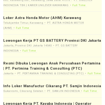
Kec. Karawang Bar., Karawang, Jawa Barat 41316
PT. UNILEVER
INDONESIA TBK | KARIER UNILEVER KARAWANG
Full Time
Loker Astra Honda Motor (AHM) Karawang
Telukjambe Timur, Karawang
PT. ASTRA HONDA MOTOR
(AHM)
Full Time
Lowongan Kerja PT GS BATTERY Provinsi DKI Jakarta
Jakarta, Provinsi DKI Jakarta 14540
PT. GS BATTERY
INDONESIA
Full Time
Resmi Dibuka Lowongan Anak Perusahaan Pertamina
| PT. Pertmina Training & Consulting (PTC)
Jakarta
PT. PERTAMINA TRAINING & CONSULTING (PTC)
Full Time
Info Loker Manufactur Cikarang PT. Samjin Indonesia
Sukaresmi, Cikarang Selatan
PT. SAMJIN INDONESIA
Full Time
Lowongan Kerja PT. Kayaba Indonesia | Operator