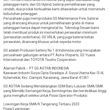
pelanggan kami, dan GS Hybrid, baterai pemeliharaan yang
rendah, dua produk berkualitas kami ditawarkan untuk memenuhi
kebutuhan pelanggan.
Perusahaan juga memproduksi GS Maintenance Free, baterai
yang dirancang khusus untuk pemeliharaan gratis di mana
pelanggan hanya dapat menginstal itu. Teknologi Desain kami
telah membuat produk ini memerlukan perawatan minimum
(perawatan sederhana). GS VRLA, yang juga baterai bebas
perawatan, dirancang khusus untuk sepeda motor.
GS adalah Produsen battery No.1 di Indonesia yang merupakan
perusahaan gabungan antara PT Astra Otoparts, GS Yuasa
International dan TOYOTA Tsusho Cooperation.
Alamat Pabrik – PT GS ASTRA INDONESIA
Kawasan Industri Surya Cipta Swadaya Jl. Surya Utama Kav. I3-I4,
Kutamekar, Kec. Ciampel, Karawang, Jawa Barat 41361
GS ASTRA Sedang Mendatangkan SDM Baru Lulusan SMA/SMK
yang Memiliki Semangat Kerja, Berintegritas dan berdedikasi tinggi
guna mengikuti seleksi untuk Posisi Operator Produksi.
Lowongan Kerja SMA/K Tangerang Terbaru 2023
Posisi Lowongan: