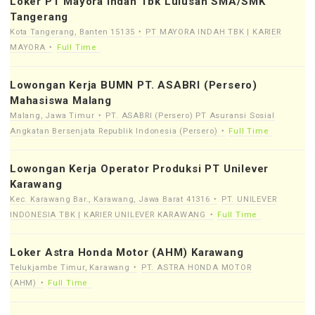
Loker PT Mayora Indah Tbk Lulusan SMA/SMK
Tangerang
Kota Tangerang, Banten 15135
PT MAYORA INDAH TBK | KARIER
MAYORA
Full Time
Lowongan Kerja BUMN PT. ASABRI (Persero)
Mahasiswa Malang
Malang, Jawa Timur
PT. ASABRI (Persero) PT Asuransi Sosial
Angkatan Bersenjata Republik Indonesia (Persero)
Full Time
Lowongan Kerja Operator Produksi PT Unilever
Karawang
Kec. Karawang Bar., Karawang, Jawa Barat 41316
PT. UNILEVER
INDONESIA TBK | KARIER UNILEVER KARAWANG
Full Time
Loker Astra Honda Motor (AHM) Karawang
Telukjambe Timur, Karawang
PT. ASTRA HONDA MOTOR
(AHM)
Full Time