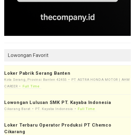
Lowongan Favorit
Loker Pabrik Serang Banten
Kota Serang, Provinsi Banten 42455
PT ASTRA HONDA MOTOR | AHM
CAREER
Full Time
Lowongan Lulusan SMK PT. Kayaba Indonesia
Cikarang Barat
PT. Kayaba Indonesia
Full Time
Loker Terbaru Operator Produksi PT Chemco
Cikarang