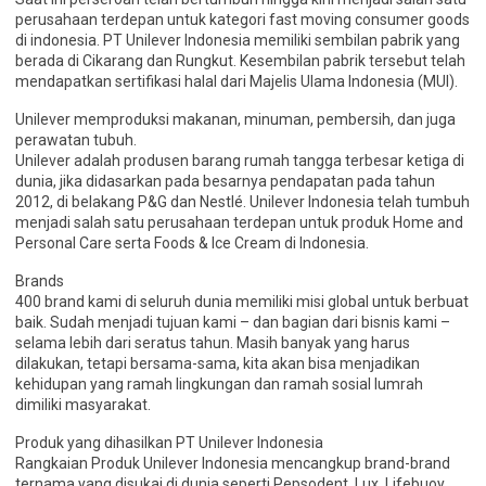
perusahaan terdepan untuk kategori fast moving consumer goods
di indonesia. PT Unilever Indonesia memiliki sembilan pabrik yang
berada di Cikarang dan Rungkut. Kesembilan pabrik tersebut telah
mendapatkan sertifikasi halal dari Majelis Ulama Indonesia (MUI).
Unilever memproduksi makanan, minuman, pembersih, dan juga
perawatan tubuh.
Unilever adalah produsen barang rumah tangga terbesar ketiga di
dunia, jika didasarkan pada besarnya pendapatan pada tahun
2012, di belakang P&G dan Nestlé. Unilever Indonesia telah tumbuh
menjadi salah satu perusahaan terdepan untuk produk Home and
Personal Care serta Foods & Ice Cream di Indonesia.
Brands
400 brand kami di seluruh dunia memiliki misi global untuk berbuat
baik. Sudah menjadi tujuan kami – dan bagian dari bisnis kami –
selama lebih dari seratus tahun. Masih banyak yang harus
dilakukan, tetapi bersama-sama, kita akan bisa menjadikan
kehidupan yang ramah lingkungan dan ramah sosial lumrah
dimiliki masyarakat.
Produk yang dihasilkan PT Unilever Indonesia
Rangkaian Produk Unilever Indonesia mencangkup brand-brand
ternama yang disukai di dunia seperti Pepsodent, Lux, Lifebuoy,