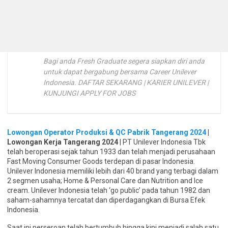
Bagi anda Fresh Graduate segera siapkan diri anda
untuk dapat bergabung bersama Career Unilever
Indonesia. DAFTAR SEKARANG | KARIER UNILEVER |
KUNJUNGI APPLY FOR JOBS
Lowongan Operator Produksi & QC Pabrik Tangerang 2024
|
Lowongan Kerja Tangerang 2024
| PT Unilever Indonesia Tbk
telah beroperasi sejak tahun 1933 dan telah menjadi perusahaan
Fast Moving Consumer Goods terdepan di pasar Indonesia.
Unilever Indonesia memiliki lebih dari 40 brand yang terbagi dalam
2 segmen usaha; Home & Personal Care dan Nutrition and Ice
cream. Unilever Indonesia telah ‘go public’ pada tahun 1982 dan
saham-sahamnya tercatat dan diperdagangkan di Bursa Efek
Indonesia.
Saat ini perseroan telah bertumbuh hingga kini menjadi salah satu