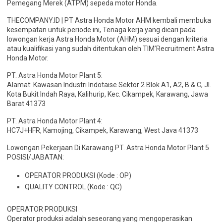
Pemegang Merek (ATPM) sepeda motor Honda.
THECOMPANY.ID | PT Astra Honda Motor AHM kembali membuka
kesempatan untuk periode ini, Tenaga kerja yang dicari pada
lowongan kerja Astra Honda Motor (AHM) sesuai dengan kriteria
atau kualifikasi yang sudah ditentukan oleh TIM’Recruitment Astra
Honda Motor.
PT. Astra Honda Motor Plant 5:
Alamat: Kawasan Industri Indotaise Sektor 2 Blok A1, A2, B & C, Jl.
Kota Bukit Indah Raya, Kalihurip, Kec. Cikampek, Karawang, Jawa
Barat 41373
PT. Astra Honda Motor Plant 4:
HC7J+HFR, Kamojing, Cikampek, Karawang, West Java 41373
Lowongan Pekerjaan Di Karawang PT. Astra Honda Motor Plant 5
POSISI/JABATAN:
OPERATOR PRODUKSI (Kode : OP)
QUALITY CONTROL (Kode : QC)
OPERATOR PRODUKSI
Operator produksi adalah seseorang yang mengoperasikan