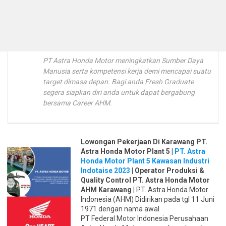
PT Astra Honda Motor meningkatkan Sumber Daya
Manusia serta kompetensi kerja demi mencapai suatu
target dimasa depan. Bagi anda Fresh Graduate
segera siapkan diri anda untuk dapat bergabung
bersama Career AHM.
Lowongan Pekerjaan Di Karawang PT.
Astra Honda Motor Plant 5 |
PT. Astra
Honda Motor Plant 5 Kawasan Industri
Indotaise 2023
| Operator Produksi &
Quality Control PT. Astra Honda Motor
AHM Karawang
| PT. Astra Honda Motor
Indonesia (AHM) Didirikan pada tgl 11 Juni
1971 dengan nama awal
PT Federal Motor Indonesia Perusahaan