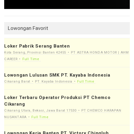
Lowongan Favorit
Loker Pabrik Serang Banten
Kota Serang, Provinsi Banten 42455
PT ASTRA HONDA MOTOR | AHM
CAREER
Full Time
Lowongan Lulusan SMK PT. Kayaba Indonesia
Cikarang Barat
PT. Kayaba Indonesia
Full Time
Loker Terbaru Operator Produksi PT Chemco
Cikarang
Cikarang Utara, Bekasi, Jawa Barat 17530
PT CHEMCO HARAPAN
NUSANTARA
Full Time
Lowongan Kerja Banten PT. Victory Chingluh