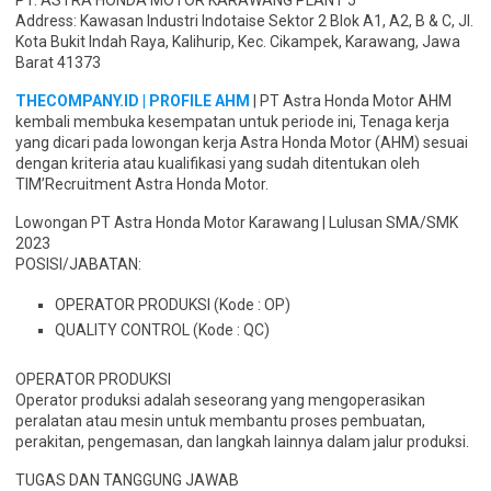
PT. ASTRA HONDA MOTOR KARAWANG PLANT 5
Address: Kawasan Industri Indotaise Sektor 2 Blok A1, A2, B & C, Jl.
Kota Bukit Indah Raya, Kalihurip, Kec. Cikampek, Karawang, Jawa
Barat 41373
THECOMPANY.ID | PROFILE AHM
| PT Astra Honda Motor AHM
kembali membuka kesempatan untuk periode ini, Tenaga kerja
yang dicari pada lowongan kerja Astra Honda Motor (AHM) sesuai
dengan kriteria atau kualifikasi yang sudah ditentukan oleh
TIM’Recruitment Astra Honda Motor.
Lowongan PT Astra Honda Motor Karawang | Lulusan SMA/SMK
2023
POSISI/JABATAN:
OPERATOR PRODUKSI (Kode : OP)
QUALITY CONTROL (Kode : QC)
OPERATOR PRODUKSI
Operator produksi adalah seseorang yang mengoperasikan
peralatan atau mesin untuk membantu proses pembuatan,
perakitan, pengemasan, dan langkah lainnya dalam jalur produksi.
TUGAS DAN TANGGUNG JAWAB