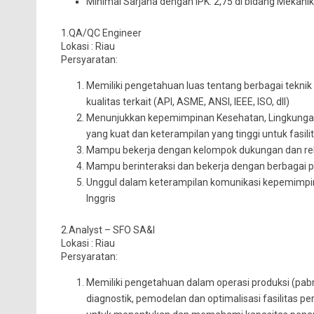
Minimal Sarjana dengan IPK: 2,75 di bidang Mekanikal,
1.QA/QC Engineer
Lokasi : Riau
Persyaratan:
Memiliki pengetahuan luas tentang berbagai teknik
kualitas terkait (API, ASME, ANSI, IEEE, ISO, dll)
Menunjukkan kepemimpinan Kesehatan, Lingkunga
yang kuat dan keterampilan yang tinggi untuk fasil
Mampu bekerja dengan kelompok dukungan dan re
Mampu berinteraksi dan bekerja dengan berbagai
Unggul dalam keterampilan komunikasi kepemimpina
Inggris
2.Analyst – SFO SA&I
Lokasi : Riau
Persyaratan:
Memiliki pengetahuan dalam operasi produksi (pab
diagnostik, pemodelan dan optimalisasi fasilitas p