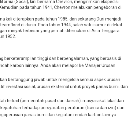
ifornia (Socal), kini bernama Chevron, mengirimkan ekspedisi
 Kemudian pada tahun 1941, Chevron melakukan pengeboran di
a kali diterapkan pada tahun 1985, dan sekarang Duri menjadi
eamflood di dunia. Pada tahun 1944, salah satu sumur di dekat
ngan minyak terbesar yang pernah ditemukan di Asia Tenggara.
uun 1952.
g berketerampilan tinggi dan berpengalaman, yang berbasis di
endah karbon lainnya. Anda akan melapor ke Manajer Urusan
 akan bertanggung jawab untuk mengelola semua aspek urusan
atif investasi sosial, urusan eksternal untuk proyek panas bumi, dan
 terkait (pemerintah pusat dan daerah), masyarakat lokal dan
epatuhan terhadap persyaratan peraturan (lisensi dan izin) dan
goperasian panas bumi dan kegiatan rendah karbon lainnya.