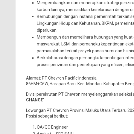
Mengembangkan dan menerapkan strategi perizinan
karbon lainnya, memastikan keselarasan dengan u
Berhubungan dengan instansi pemerintah terkait s
Lingkungan Hidup dan Kehutanan, BKPM, pemerintah 
diperlukan.
Membangun dan memelihara hubungan yang kuat d
masyarakat, LSM, dan pemangku kepentingan ekste
permasalahan terkait proyek panas bumi dan bisnis
Berkolaborasi dengan pemangku kepentingan intern
proses perizinan dan persetujuan yang efisien, efisi
Alamat: PT Chevron Pacific Indonesia
86HM+G6W, Harapan Baru, Kec. Mandau, Kabupaten Bengk
Divisi perekrutan PT Chevron menyelenggarakan seleks
CHANGE
”
Lowongan PT Chevron Provinsi Maluku Utara Terbaru 20
Posisi sebagai berikut:
QA/QC Engineer