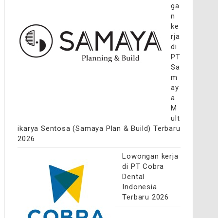
ga
n
ke
rja
di
PT
Sa
m
ay
a
M
ult
ikarya Sentosa (Samaya Plan & Build) Terbaru
2026
Lowongan kerja
di PT Cobra
Dental
Indonesia
Terbaru 2026