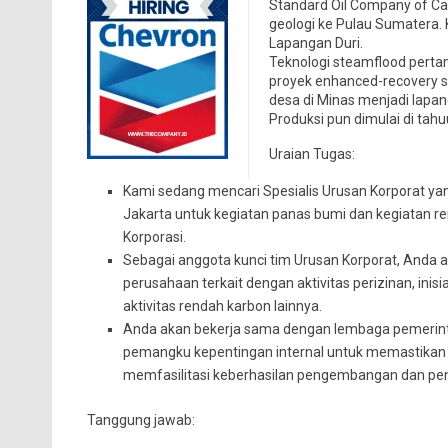
Standard Oil Company of Cal
geologi ke Pulau Sumatera.
Lapangan Duri.
Teknologi steamflood pertam
proyek enhanced-recovery st
desa di Minas menjadi lapa
Produksi pun dimulai di tah
Uraian Tugas:
Kami sedang mencari Spesialis Urusan Korporat yan
Jakarta untuk kegiatan panas bumi dan kegiatan r
Korporasi.
Sebagai anggota kunci tim Urusan Korporat, Anda
perusahaan terkait dengan aktivitas perizinan, inisi
aktivitas rendah karbon lainnya.
Anda akan bekerja sama dengan lembaga pemerintah
pemangku kepentingan internal untuk memastikan k
memfasilitasi keberhasilan pengembangan dan pen
Tanggung jawab: