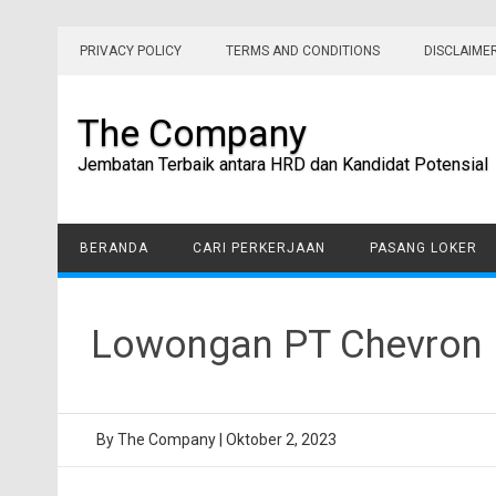
Skip
to
PRIVACY POLICY
TERMS AND CONDITIONS
DISCLAIME
content
The Company
Jembatan Terbaik antara HRD dan Kandidat Potensial
BERANDA
CARI PERKERJAAN
PASANG LOKER
Lowongan PT Chevron P
By
The Company
|
Oktober 2, 2023