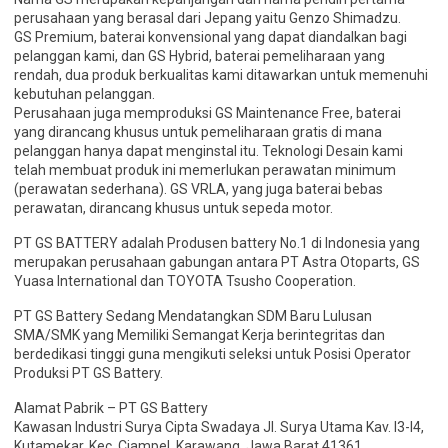
perusahaan yang berasal dari Jepang yaitu Genzo Shimadzu.
GS Premium, baterai konvensional yang dapat diandalkan bagi
pelanggan kami, dan GS Hybrid, baterai pemeliharaan yang
rendah, dua produk berkualitas kami ditawarkan untuk memenuhi
kebutuhan pelanggan.
Perusahaan juga memproduksi GS Maintenance Free, baterai
yang dirancang khusus untuk pemeliharaan gratis di mana
pelanggan hanya dapat menginstal itu. Teknologi Desain kami
telah membuat produk ini memerlukan perawatan minimum
(perawatan sederhana). GS VRLA, yang juga baterai bebas
perawatan, dirancang khusus untuk sepeda motor.
PT GS BATTERY adalah Produsen battery No.1 di Indonesia yang
merupakan perusahaan gabungan antara PT Astra Otoparts, GS
Yuasa International dan TOYOTA Tsusho Cooperation.
PT GS Battery Sedang Mendatangkan SDM Baru Lulusan
SMA/SMK yang Memiliki Semangat Kerja berintegritas dan
berdedikasi tinggi guna mengikuti seleksi untuk Posisi Operator
Produksi PT GS Battery.
Alamat Pabrik – PT GS Battery
Kawasan Industri Surya Cipta Swadaya Jl. Surya Utama Kav. I3-I4,
Kutamekar, Kec. Ciampel, Karawang, Jawa Barat 41361.