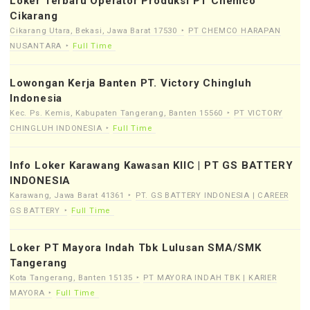
Loker Terbaru Operator Produksi PT Chemco
Cikarang
Cikarang Utara, Bekasi, Jawa Barat 17530
PT CHEMCO HARAPAN
NUSANTARA
Full Time
Lowongan Kerja Banten PT. Victory Chingluh
Indonesia
Kec. Ps. Kemis, Kabupaten Tangerang, Banten 15560
PT VICTORY
CHINGLUH INDONESIA
Full Time
Info Loker Karawang Kawasan KIIC | PT GS BATTERY
INDONESIA
Karawang, Jawa Barat 41361
PT. GS BATTERY INDONESIA | CAREER
GS BATTERY
Full Time
Loker PT Mayora Indah Tbk Lulusan SMA/SMK
Tangerang
Kota Tangerang, Banten 15135
PT MAYORA INDAH TBK | KARIER
MAYORA
Full Time